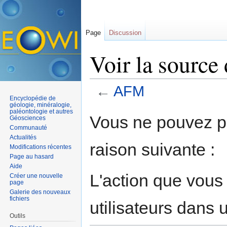
Page
Discussion
Voir la sourc
←
AFM
Encyclopédie de
Aller à :
navigation
,
rechercher
géologie, minéralogie,
paléontologie et autres
Vous ne pouvez pa
Géosciences
Communauté
Actualités
raison suivante :
Modifications récentes
Page au hasard
Aide
L'action que vous
Créer une nouvelle
page
Galerie des nouveaux
fichiers
utilisateurs dans
Outils