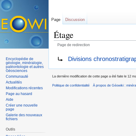
Page
Discussion
Étage
Page de redirection
Aller à :
navigation
,
rechercher
Rediriger vers :
Divisions chronostratigr
Encyclopédie de
géologie, minéralogie,
paléontologie et autres
Géosciences
Communauté
La dernière modification de cette page a été faite le 12 m
Actualités
Politique de confidentialité
À propos de Géowiki : minérau
Modifications récentes
Page au hasard
Aide
Créer une nouvelle
page
Galerie des nouveaux
fichiers
Outils