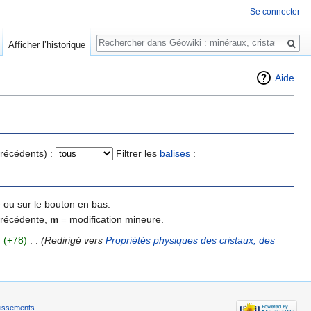
Se connecter
Rechercher
Afficher l’historique
Aide
précédents) :
Filtrer les
balises
:
 ou sur le bouton en bas.
précédente,
m
= modification mineure.
)
(+78)
‎
. .
(Redirigé vers
Propriétés physiques des cristaux, des
tissements