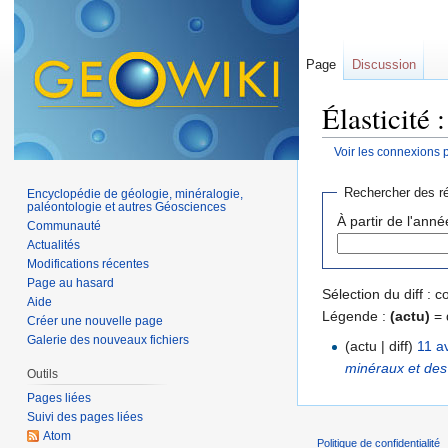
Page
Discussion
Élasticité 
Voir les connexions 
Aller à :
navigation
,
Rechercher des ré
Encyclopédie de géologie, minéralogie,
paléontologie et autres Géosciences
À partir de l'anné
Communauté
Actualités
Modifications récentes
Page au hasard
Sélection du diff :
Aide
Légende :
(actu)
= 
Créer une nouvelle page
Galerie des nouveaux fichiers
(actu | diff)
11 a
minéraux et des
Outils
Pages liées
Suivi des pages liées
Atom
Politique de confidentialité