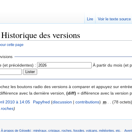
Lire
Voir le texte source
: Historique des versions
pour cette page
rechercher
visions
e (et précédentes) :
À partir du mois (et 
 cochez les boutons radio des versions à comparer et appuyez sur entrée
différence avec la dernière version,
(diff)
= différence avec la version 
vril 2010 à 14:05
‎
Papyfred
(
discussion
|
contributions
)
‎
m
. .
(78 octets
 roches
)
À propos de Géowiki : minéraux, cristaux, roches, fossiles, volcans, météorites, etc.
Aver