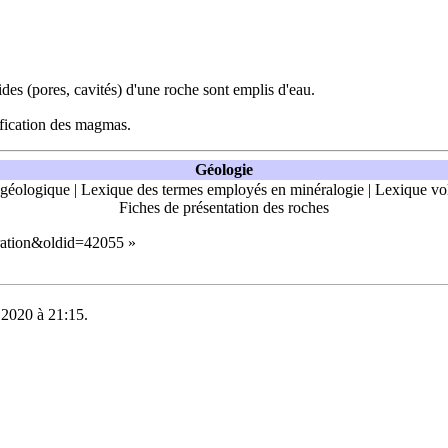
ides (pores, cavités) d'une
roche
sont emplis d'eau.
ification des
magmas
.
Géologie
 géologique
|
Lexique des termes employés en minéralogie
|
Lexique vo
Fiches de présentation des roches
uration&oldid=42055
»
e 2020 à 21:15.