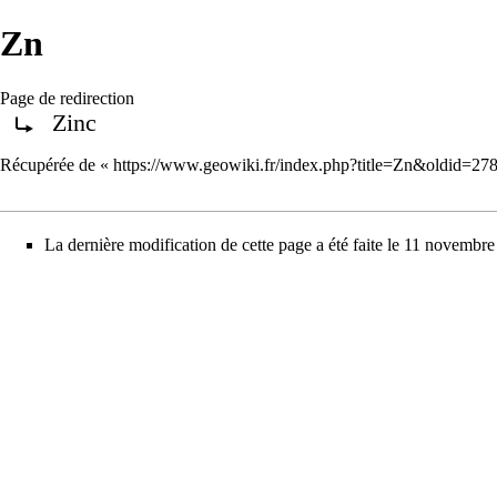
Zn
Page de redirection
Zinc
Rediriger vers :
Récupérée de «
https://www.geowiki.fr/index.php?title=Zn&oldid=27
La dernière modification de cette page a été faite le 11 novembr