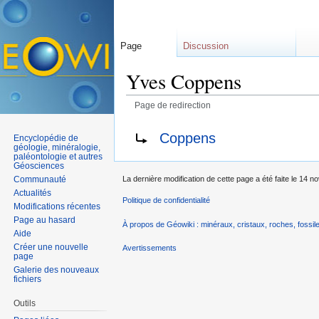
Page
Discussion
Yves Coppens
Page de redirection
Aller à :
navigation
,
rechercher
Rediriger vers :
Coppens
Encyclopédie de
géologie, minéralogie,
paléontologie et autres
Géosciences
Communauté
La dernière modification de cette page a été faite le 14 
Actualités
Politique de confidentialité
Modifications récentes
Page au hasard
À propos de Géowiki : minéraux, cristaux, roches, fossile
Aide
Créer une nouvelle
Avertissements
page
Galerie des nouveaux
fichiers
Outils