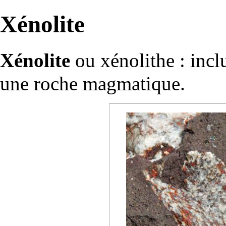
Xénolite
Xénolite
ou xénolithe :
incl
une roche magmatique.