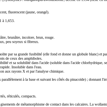
cent, fluorescent (jaune, orangé).
1 à 1,653.
âtre, brunâtre, incolore, brun, rouge.
eux, peu soyeux si fibreux.
olite
par sa grande
fusibilité
(elle fond et donne un globule blanc) et par
rents de ceux des amphiboles.
bilité et sa solubilité dans l'acide (soluble dans l'
acide
chlorhydrique, se
apide. Insoluble dans l'eau.
ion
aux
rayons X
et par l'analyse
chimique
.
s parallèlement à la base et suivant les côtés du
pinacoïde
) ; donnant l'i
tés, réticulés, compacts.
s
gisements
de
métamorphisme
de contact dans les
calcaires
. La wollasto