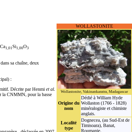
WOLLASTONITE
 Ca
Si
O
1,01
1,00
3
dans sa chaîne, deux
ipal) :
imitif. Décrite par Henmi
et al.
Wollastonite, Vakinankaratra, Madagascar
ar la CNMMN, pour la basse
Dédié à William Hyde
Origine du
Wollaston (1766 - 1828)
nom
minéralogiste et chimiste
anglais.
Dognecea, (au Sud-Est de
Localité
Timisoara), Banat,
type
Roumanie.
anganèse
- déclassée en 2007,