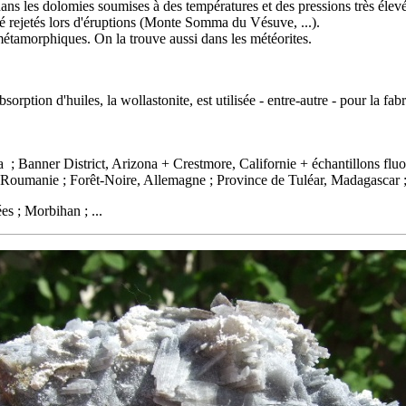
dans les
dolomies
soumises à des températures et des pressions très éle
té rejetés lors d'éruptions (Monte Somma du Vésuve, ...).
métamorphiques
. On la trouve aussi dans les
météorites
.
orption d'huiles, la wollastonite, est utilisée - entre-autre - pour la fab
a ; Banner District, Arizona + Crestmore, Californie + échantillons flu
oumanie ; Forêt-Noire, Allemagne ; Province de Tuléar, Madagascar ; 
s ; Morbihan ; ...