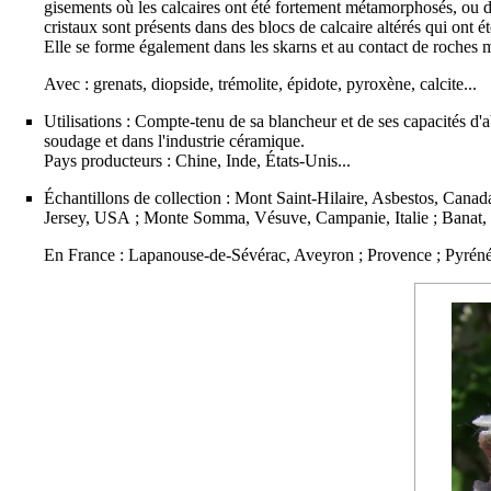
gisements
où les calcaires ont été fortement métamorphosés, ou 
cristaux
sont présents dans des blocs de
calcaire
altérés qui ont é
Elle se forme également dans les
skarns
et au contact de
roches 
Avec :
grenats
,
diopside
,
trémolite
,
épidote
,
pyroxène
,
calcite
...
Utilisations : Compte-tenu de sa blancheur et de ses capacités d'abs
soudage et dans l'industrie
céramique
.
Pays producteurs : Chine, Inde, États-Unis...
Échantillons de collection : Mont Saint-Hilaire, Asbestos, Canad
Jersey, USA ; Monte Somma, Vésuve, Campanie, Italie ; Banat, R
En France : Lapanouse-de-Sévérac, Aveyron ; Provence ; Pyrénée