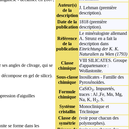
Auteur(s)
J. Lehman (première
de la
description).
description
Date de la
1818 (première
publication
description).
Le minéralogiste allemand
Référence
A. Strunz en a fait la
de la
description dans
publication
Einrichtung der K. K.
Naturalien zu Wien (1793)
VIII SILICATES
. Groupe
Classe
 ses angles de clivage, qui se
d'appartenance :
chimique
Wollastonite.
 décompose en gel de silice).
Sous-classe
Inosilicates - Famille des
chimique
Pyroxénoïdes.
CaSiO
. Impuretés,
3
Formule
traces : Al ,Fe, Mn, Mg,
mpression d'aiguilles
chimique
Na, K, H
, S.
2
Système
Monoclinique
et
cristallin
Triclinique
Classe de
(voir pour chacun des
symétrie
polymorphes).
nite se forme dans les