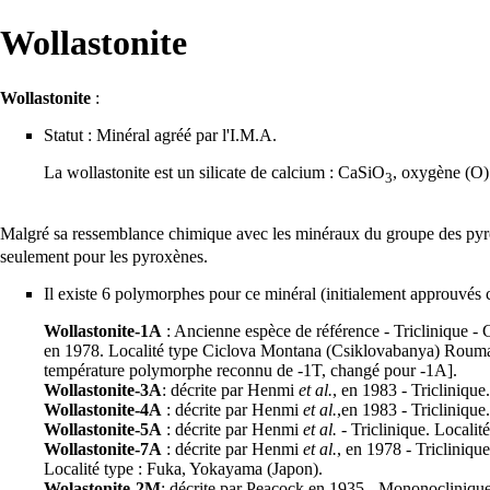
Wollastonite
Wollastonite
:
Statut : Minéral agréé par l'
I.M.A.
La wollastonite est un
silicate
de
calcium
: CaSiO
,
oxygène
(O)
3
Malgré sa ressemblance chimique avec les minéraux du groupe des
pyr
seulement pour les pyroxènes.
Il existe 6
polymorphes
pour ce minéral (initialement approuvé
Wollastonite-1A
: Ancienne espèce de référence - Triclinique - 
en 1978.
Localité type
Ciclova Montana (Csiklovabanya) Roum
température polymorphe reconnu de -1T, changé pour -1A].
Wollastonite-3A
: décrite par Henmi
et al.
, en 1983 - Triclinique
Wollastonite-4A
: décrite par Henmi
et al.
,en 1983 - Triclinique
Wollastonite-5A
: décrite par Henmi
et al.
- Triclinique. Localit
Wollastonite-7A
: décrite par Henmi
et al.
, en 1978 - Triclinique
Localité type : Fuka, Yokayama (Japon).
Wolastonite-2M
: décrite par Peacock en 1935 - Mononocliniq