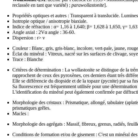
reclassée en tant que variété) ;
parawollastonite
].
Propriétés optiques et autres : Transparent à translucide. Lumines
Isotropie optique / anisotropie biaxiale.
Indice de réfraction : α= 1,16 à 1,640; β= 1,628 à 1,650, γ= 1,63
Angle axial : 2Vα angle : 36-60.
Dispersion : r> v
Couleur : Blanc, gris, gris-blanc, incolore, vert-pale, jaune, rouge
Éclat du minéral : Vitreux, nacré sur les surfaces de
clivage
, soy
Trace : Blanche
Critères de détermination : La wollastonite se distingue de la
trém
rapprochent de ceux des pyroxènes, ces derniers étant très diffé
Elle se différencie du
diopside
et de la
topaze
(pycnite) par sa fusi
Sa
fluorescence
est fréquemment utilisée pour une détermination r
L'identification du minéral peut également confirmée par
diffract
Morphologie des cristaux : Prismatique, allongé, tabulaire (aplati
prismatiques grêles.
Macles :
Morphologie des agrégats : Massif, fibreux, grenus, radiés, feuille
Conditions de formation et/ou de gisement : C'est un minéral de