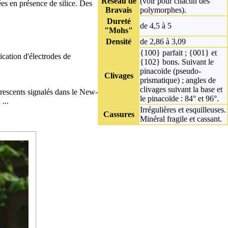
Réseau de
(voir pour chacun des
vées en présence de
silice
. Des
Bravais
polymorphes).
Dureté
de 4,5 à 5
"Mohs"
Densité
de 2,86 à 3,09
{100} parfait ; {001} et
rication d'électrodes de
{102} bons. Suivant le
pinacoïde (pseudo-
Clivages
prismatique) ; angles de
clivages suivant la base et
orescents signalés dans le New-
le pinacoïde : 84° et 96°.
...
Irrégulières et esquilleuses.
Cassures
Minéral fragile et cassant.