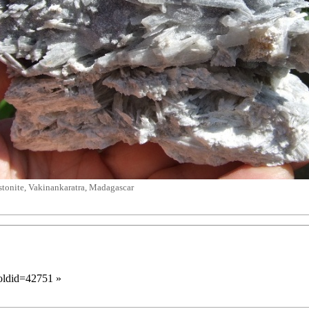
tonite, Vakinankaratra, Madagascar
&oldid=42751
»