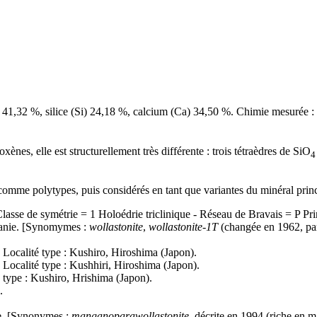
 41,32 %,
silice
(Si) 24,18 %,
calcium
(Ca) 34,50 %. Chimie mesurée :
oxènes
, elle est
structurellement
très différente : trois
tétraèdres
de SiO
4
s comme
polytypes
, puis considérés en tant que variantes du
minéral
princ
Classe de symétrie = 1 Holoédrie triclinique - Réseau de Bravais = P Pr
anie. [Synomymes :
wollastonite
,
wollastonite-1T
(changée en 1962, p
. Localité type : Kushiro, Hiroshima (Japon).
. Localité type : Kushhiri, Hiroshima (Japon).
é type : Kushiro, Hrishima (Japon).
.
ue. [Synonymes :
manganoparawollastonite
, décrite en 1994 (riche en
m