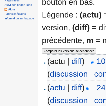
bouton en bas.
Pages liées
Suivi des pages liées
Atom
Légende :
(actu)
=
Pages spéciales
Information sur la page
version,
(diff)
= di
précédente,
m
= m
(actu |
diff
)
10
(
discussion
|
con
(
actu
|
diff
)
24
(
discussion
|
con