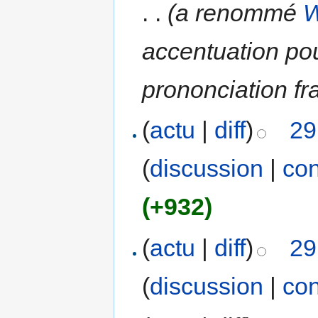
. .
(a renommé
W
accentuation po
prononciation fr
(
actu
|
diff
)
29
(
discussion
|
con
(+932)
(
actu
|
diff
)
29
(
discussion
|
con