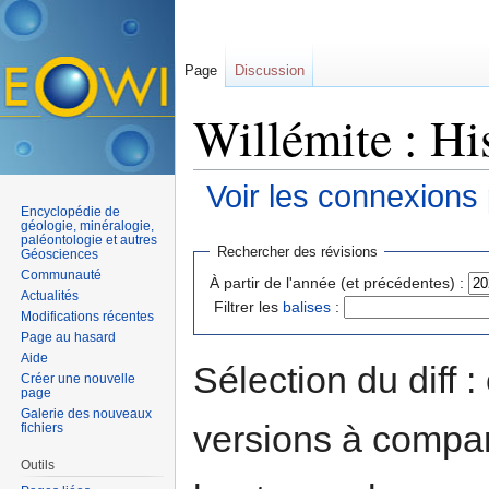
Page
Discussion
Willémite : Hi
Voir les connexions
Encyclopédie de
Aller à :
navigation
,
rechercher
géologie, minéralogie,
paléontologie et autres
Rechercher des révisions
Géosciences
Communauté
À partir de l'année (et précédentes) :
Actualités
Filtrer les
balises
:
Modifications récentes
Page au hasard
Aide
Sélection du diff 
Créer une nouvelle
page
Galerie des nouveaux
versions à compar
fichiers
Outils