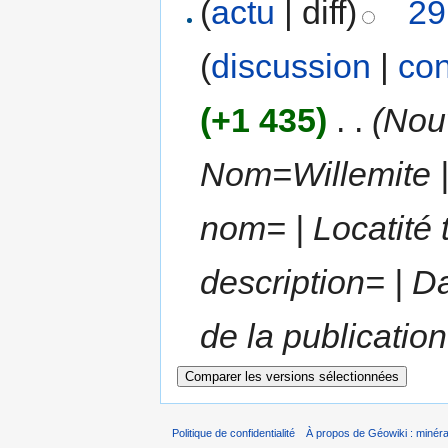
(
actu
| diff)
29
(
discussion
|
con
(+1 435)
‎
. .
(Nouv
Nom=Willemite |
nom= | Locatité 
description= | D
de la publication=
Politique de confidentialité
À propos de Géowiki : minérau