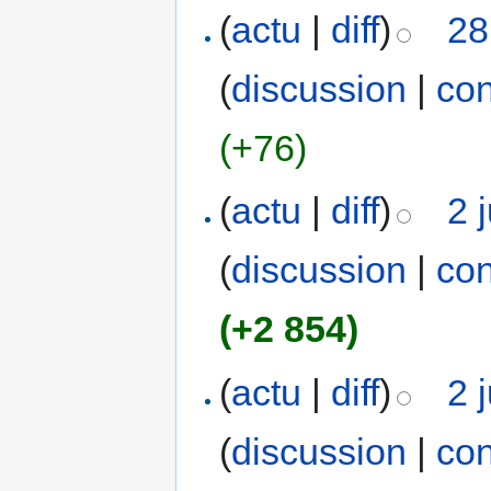
(
actu
|
diff
)
28
(
discussion
|
con
(+76)
(
actu
|
diff
)
2 
(
discussion
|
con
(+2 854)
(
actu
|
diff
)
2 
(
discussion
|
con