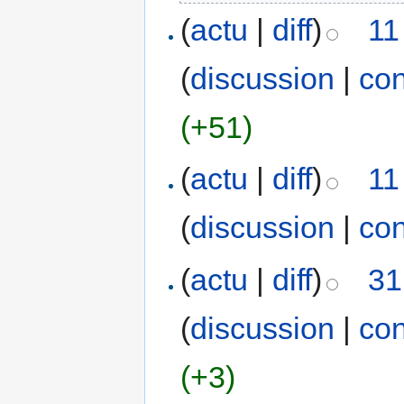
(
actu
|
diff
)
11
(
discussion
|
con
(+51)
(
actu
|
diff
)
11
(
discussion
|
con
(
actu
|
diff
)
31
(
discussion
|
con
(+3)