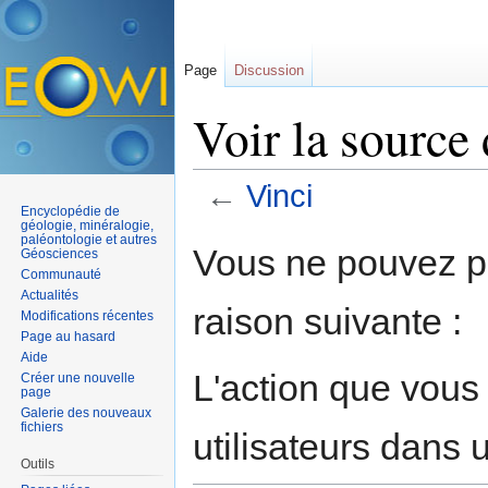
Page
Discussion
Voir la source
←
Vinci
Encyclopédie de
Aller à :
navigation
,
rechercher
géologie, minéralogie,
paléontologie et autres
Vous ne pouvez pa
Géosciences
Communauté
Actualités
raison suivante :
Modifications récentes
Page au hasard
Aide
L'action que vous
Créer une nouvelle
page
Galerie des nouveaux
fichiers
utilisateurs dans
Outils