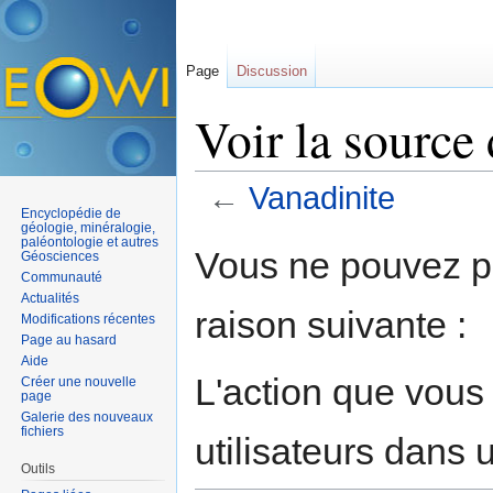
Page
Discussion
Voir la source
←
Vanadinite
Encyclopédie de
Aller à :
navigation
,
rechercher
géologie, minéralogie,
paléontologie et autres
Vous ne pouvez pa
Géosciences
Communauté
Actualités
raison suivante :
Modifications récentes
Page au hasard
Aide
L'action que vous
Créer une nouvelle
page
Galerie des nouveaux
fichiers
utilisateurs dans
Outils