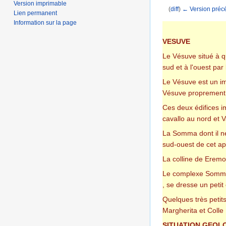
Version imprimable
(
diff
)
← Version préc
Lien permanent
Aller à :
navigation
,
Information sur la page
VESUVE
Le Vésuve situé à q
sud et à l'ouest par 
Le Vésuve est un im
Vésuve proprement d
Ces deux édifices i
cavallo au nord et V
La Somma dont il ne
sud-ouest de cet ap
La colline de Eremo
Le complexe Somma-V
, se dresse un petit
Quelques très petits
Margherita et Coll
SITUATION GEOL