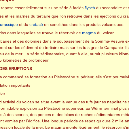
epose essentiellement sur une série à faciès
flysch
du secondaire et d
iles et les marnes du tertiaire que l'on retrouve dans les éjections du cra
urassique
et du
crétacé
en xénolithes dans les produits volcaniques.
rias dans lesquelles se trouve le réservoir de
magma
du volcan.
caires et des dolomies dans le soubassement de la Somma-Vésuve expliq
ent sur les sédiment du tertiaire mais sur les tufs gris de Campanie.
u de la mer. La série sédimentaire, quant à elle, aurait plusieurs kilo
,5 kilomètres de profondeur.
 DES ERUPTIONS
commencé sa formation au Pléistocène supérieur, elle s'est poursuivi
lution importants ;
ive
'activité du volcan se situe avant la venue des tufs jaunes napolitai
e formidable explosion au Pléistocène supérieur, au Würm terminal plus 
s à des scories, des ponces et des blocs de roches sédimentaires mét
nt vomies par l'édifice. Une longue période de repos qu dure 2 mille 
ression locale de la mer. Le magma monte légèrement, le réservoir s'ins