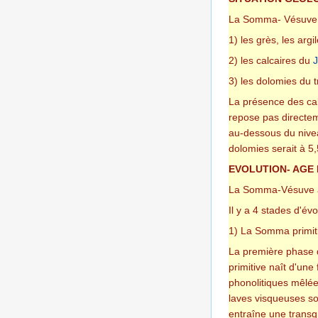
La Somma- Vésuve r
1) les grès, les arg
2) les calcaires du
J
3) les dolomies du t
La présence des cal
repose pas directem
au-dessous du nivea
dolomies serait à 5
EVOLUTION- AGE
La Somma-Vésuve a 
Il y a 4 stades d'évo
1) La Somma primit
La première phase d
primitive naît d'un
phonolitiques mêlée
laves visqueuses so
entraîne une transg