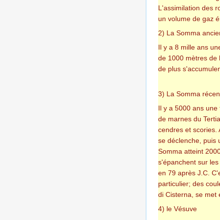
L'assimilation des 
un volume de gaz é
2) La Somma ancie
Il y a 8 mille ans 
de 1000 mètres de h
de plus s'accumulen
3) La Somma récen
Il y a 5000 ans une
de marnes du Tertia
cendres et scories
se déclenche, puis u
Somma atteint 2000m
s'épanchent sur les
en 79 après J.C. C'
particulier; des co
di Cisterna, se met 
4) le Vésuve