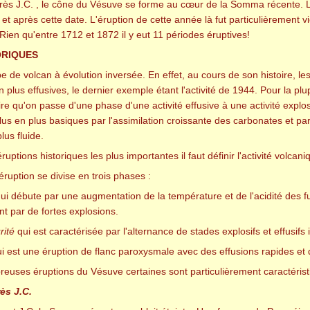
près J.C. , le cône du Vésuve se forme au cœur de la Somma récente. L
et après cette date. L'éruption de cette année là fut particulièrement v
Rien qu'entre 1712 et 1872 il y eut 11 périodes éruptives!
ORIQUES
e de volcan à évolution inversée. En effet, au cours de son histoire, les
 plus effusives, le dernier exemple étant l'activité de 1944. Pour la p
dire qu'on passe d'une phase d'une activité effusive à une activité expl
us en plus basiques par l'assimilation croissante des carbonates et pa
us fluide.
ruptions historiques les plus importantes il faut définir l'activité volca
ruption se divise en trois phases :
ui débute par une augmentation de la température et de l'acidité des fu
 par de fortes explosions.
rité
qui est caractérisée par l'alternance de stades explosifs et effusif
i est une éruption de flanc paroxysmale avec des effusions rapides et 
reuses éruptions du Vésuve certaines sont particulièrement caractérist
ès J.C.