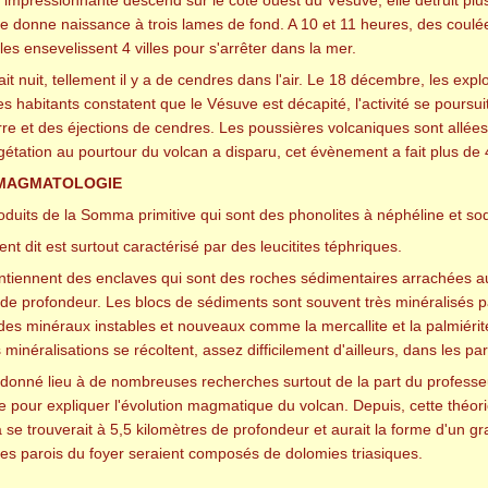
 donne naissance à trois lames de fond. A 10 et 11 heures, des coulées 
les ensevelissent 4 villes pour s'arrêter dans la mer.
 fait nuit, tellement il y a de cendres dans l'air. Le 18 décembre, les ex
es habitants constatent que le Vésuve est décapité, l'activité se poursu
re et des éjections de cendres. Les poussières volcaniques sont allée
étation au pourtour du volcan a disparu, cet évènement a fait plus de 4
 MAGMATOLOGIE
oduits de la Somma primitive qui sont des phonolites à néphéline et soda
 dit est surtout caractérisé par des leucitites téphriques.
ntiennent des enclaves qui sont des roches sédimentaires arrachées a
de profondeur. Les blocs de sédiments sont souvent très minéralisés p
s minéraux instables et nouveaux comme la mercallite et la palmiérit
 minéralisations se récoltent, assez difficilement d'ailleurs, dans les p
onné lieu à de nombreuses recherches surtout de la part du professeur
pour expliquer l'évolution magmatique du volcan. Depuis, cette théorie
se trouverait à 5,5 kilomètres de profondeur et aurait la forme d'un gr
 les parois du foyer seraient composés de dolomies triasiques.