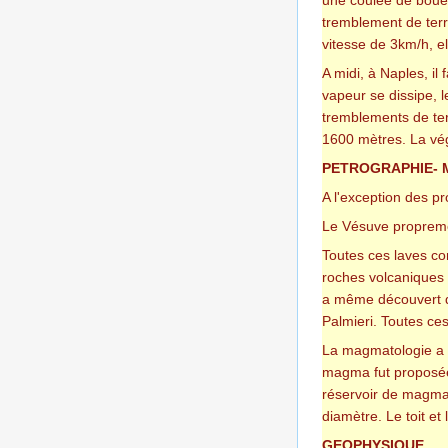
tremblement de terre
vitesse de 3km/h, el
A midi, à Naples, il
vapeur se dissipe, l
tremblements de ter
1600 mètres. La vég
PETROGRAPHIE-
A l'exception des pr
Le Vésuve proprement
Toutes ces laves co
roches volcaniques 
a même découvert de
Palmieri. Toutes ces
La magmatologie a d
magma fut proposée 
réservoir de magma 
diamètre. Le toit et
GEOPHYSIQUE