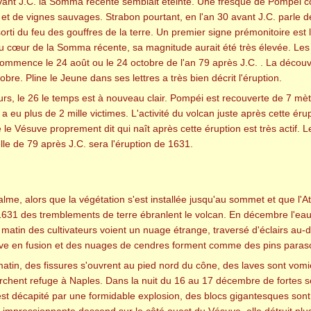
avant J.C. la Somma récente semblait éteinte. Une fresque de Pompéi
 et de vignes sauvages. Strabon pourtant, en l'an 30 avant J.C. parle 
rti du feu des gouffres de la terre. Un premier signe prémonitoire est l
au cœur de la Somma récente, sa magnitude aurait été très élevée. Le
commence le 24 août ou le 24 octobre de l'an 79 après J.C. . La découv
obre. Pline le Jeune dans ses lettres a très bien décrit l'éruption.
ours, le 26 le temps est à nouveau clair. Pompéi est recouverte de 7 mè
 a eu plus de 2 mille victimes. L'activité du volcan juste après cette 
le Vésuve proprement dit qui naît après cette éruption est très actif. L
lle de 79 après J.C. sera l'éruption de 1631.
me, alors que la végétation s'est installée jusqu'au sommet et que l'Atri
 1631 des tremblements de terre ébranlent le volcan. En décembre l'eau
atin des cultivateurs voient un nuage étrange, traversé d'éclairs au-
ve en fusion et des nuages de cendres forment comme des pins paraso
atin, des fissures s'ouvrent au pied nord du cône, des laves sont vom
rchent refuge à Naples. Dans la nuit du 16 au 17 décembre de fortes se
t décapité par une formidable explosion, des blocs gigantesques sont 
impressionnante descend sur le côté ouest du Vésuve, elle détruit plus