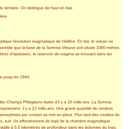
u tertiaire. On distingue de haut en bas :
tère.
ue l'évolution magmatique de l'édifice. En fait, le volcan ne
 Il semble que la base de la Somma-Vésuve soit située 1000 mètres
mètres d'épaisseur, le réservoir de magma se trouvant dans les
e jusqu'en 1944.
ns des Champs Phlégéens datés d'il y a 10 mille ans. La Somma
exactement, il y a 12 mille ans. Une grand quantité de cendres
amorphisés par contact se met en place. Plus tard des coulées de
ans, suit. Un effondrement de topit de la chambre magmatique
talle à 5,5 kilomètres de profondeur dans les dolomies du trias.