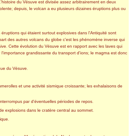
'histoire du Vésuve est divisée assez arbitrairement en deux
iolente; depuis, le volcan a eu plusieurs dizaines éruptions plus ou
 éruptions qui étaient surtout explosives dans l'Antiquité sont
lupart des autres volcans du globe c'est les phénomène inverse qui
osive. Cette évolution du Vésuve est en rapport avec les laves qui
r l'importance grandissante du transport d'ions; le magma est donc
nique du Vésuve.
merolles et une activité sismique croissante; les exhalaisons de
s interrompus par d'éventuelles périodes de repos.
de explosions dans le cratère central au sommet.
ique.