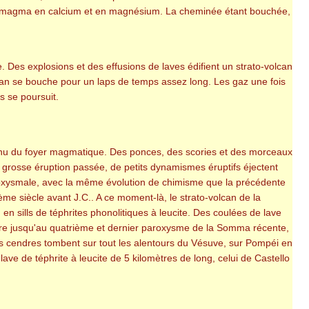
 le magma en calcium et en magnésium. La cheminée étant bouchée,
 Des explosions et des effusions de laves édifient un strato-volcan
can se bouche pour un laps de temps assez long. Les gaz une fois
s se poursuit.
ntenu du foyer magmatique. Des ponces, des scories et des morceaux
 grosse éruption passée, de petits dynamismes éruptifs éjectent
roxysmale, avec la même évolution de chimisme que la précédente
ème siècle avant J.C.. A ce moment-là, le strato-volcan de la
 sills de téphrites phonolitiques à leucite. Des coulées de lave
ure jusqu'au quatrième et dernier paroxysme de la Somma récente,
es cendres tombent sur tout les alentours du Vésuve, sur Pompéi en
e de téphrite à leucite de 5 kilomètres de long, celui de Castello