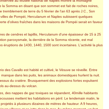
 conservée au Musée national de Naples montre la montagne
de la Somma en disant que son sommet est fait de roches noires,
e tremblement de terre du 5 février de l'an 63 après J.C., Son
s villes de Pompéi, Herculanum et Naples subissent quelques
erte d'olives fraîches dans les maisons de Pompéi serait en faveur
tres de cendres et lapillis, Herculanum d'une épaisseur de 15 à 25
éruption paroxysmale, la dernière de la Somma récente, est mal
es éruptions de 1430, 1440, 1500 sont incertaines. L'activité la plus
o des Cavallo est habité et cultivé, le Vésuve se réveille. Entre
 manque dans les puits, les animaux domestiques hurlent la nuit.
dessus du cratère. Brusquement des explosions fortes expulsent
ls au-dessus du volcan.
ies, des nappes de gaz toxiques se répandent, 40mille habitants
cousses mettent les habitations en péril. Le lendemain matin, le
projetés à plusieurs dizaines de mètres de hauteur. A 9 heures,
ieurs villages et se jette dans la mer. Au même moment, un fort