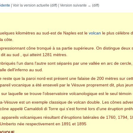
édente
| Voir la version actuelle (diff) | Version suivante → (diff)
rechercher
uelques kilomètres au sud-est de Naples est le
volcan
le plus célèbre d
la côte.
pressionnant cône tronqué à sa partie supérieure. On distingue deux 
it au sud , qui atteint 1281 mètres.
mbriqués l'un dans l'autre sont séparés par une vallée en arc de cercle,
alle dell'inferno au sud.
 reste que la paroi nord-est présent une falaise de 200 mètres sur cett
pareil vocanique a été enseveli par le Vésuve proprement dit, plus jeu
 sur laquelle se trouve l'observatoire volcanologique est le seul témoin
ésuve est un exemple classique de volcan double. Les cônes adventifs 
 cône appelé Camaldoli di Torre qui s'est formé lors d'une éruption préh
 appareils volcaniques résultant d'éruptions latérales de 1760, 1794, 1
e Umberto née respectivement en 1891 et 1895
OGIQUE