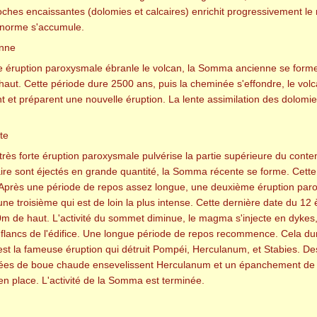
roches encaissantes (dolomies et calcaires) enrichit progressivement
norme s'accumule.
nne
une éruption paroxysmale ébranle le volcan, la Somma ancienne se forme.
aut. Cette période dure 2500 ans, puis la cheminée s'effondre, le vol
t et préparent une nouvelle éruption. La lente assimilation des dolomie
te
 très forte éruption paroxysmale pulvérise la partie supérieure du co
ire sont éjectés en grande quantité, la Somma récente se forme. Cette
. Après une période de repos assez longue, une deuxième éruption pa
ne troisième qui est de loin la plus intense. Cette dernière date du 12 
 de haut. L'activité du sommet diminue, le magma s'injecte en dykes, en
 flancs de l'édifice. Une longue période de repos recommence. Cela d
est la fameuse éruption qui détruit Pompéi, Herculanum, et Stabies. D
ulées de boue chaude ensevelissent Herculanum et un épanchement de lav
en place. L'activité de la Somma est terminée.