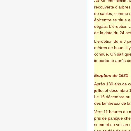
Au XII ème siècle 
recouverte d'arbres
de sables, comme so
épicentre se situe 
dégâts. L'éruption 
de la date du 24 oct
L'éruption dure 3 j
mètres de boue, il y
connue. On sait que 
importante après ce
Eruption de 1631
Après 130 ans de cal
juillet et décembre
Le 16 décembre au m
des lambeaux de la
Vers 11 heures du m
pris de panique che
sommet du volcan es
une coulée de boue 