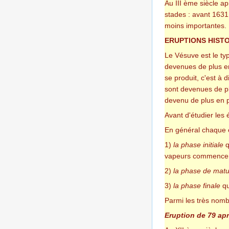
Au III ème siècle a
stades : avant 1631 
moins importantes. 
ERUPTIONS HIST
Le Vésuve est le typ
devenues de plus en
se produit, c'est à 
sont devenues de pl
devenu de plus en pl
Avant d'étudier les é
En général chaque é
1)
la phase initiale
q
vapeurs commencent
2)
la phase de matu
3)
la phase finale
qu
Parmi les très nomb
Eruption de 79 apr