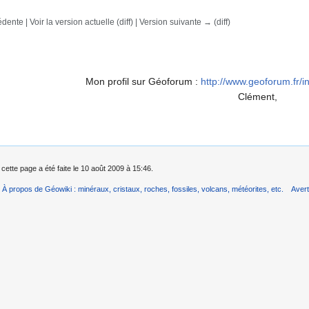
dente | Voir la version actuelle (diff) | Version suivante → (diff)
rechercher
Mon profil sur Géoforum :
http://www.geoforum.fr
Clément,
 cette page a été faite le 10 août 2009 à 15:46.
À propos de Géowiki : minéraux, cristaux, roches, fossiles, volcans, météorites, etc.
Aver