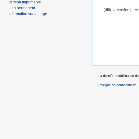
Version imprimable
Lien permanent
(diff) ← Version précé
Information sur la page
Aller à :
navigation
,
La dernière modification de
Politique de confidentialité