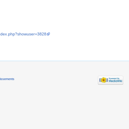
/index.php?showuser=3828
tissements