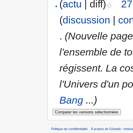
(
actu
| diff)
27
(
discussion
|
con
.
(Nouvelle page
l'ensemble de tou
régissent. La c
l'Univers d'un p
Bang
...)
Politique de confidentialité
À propos de Géowiki : minérau