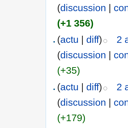
(
discussion
|
con
(+1 356)
(
actu
|
diff
)
2 
(
discussion
|
con
(+35)
(
actu
|
diff
)
2 
(
discussion
|
con
(+179)