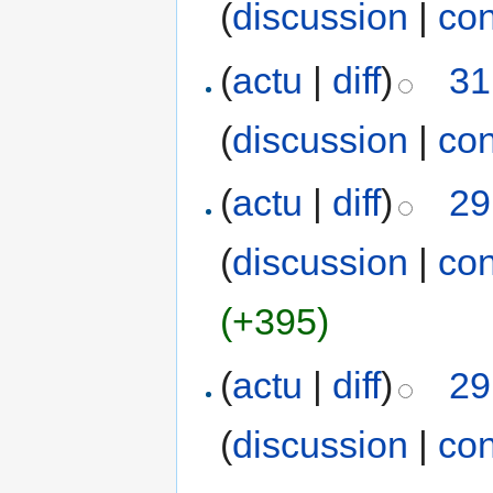
(
discussion
|
con
(
actu
|
diff
)
31
(
discussion
|
con
(
actu
|
diff
)
29
(
discussion
|
con
(+395)
(
actu
|
diff
)
29
(
discussion
|
con