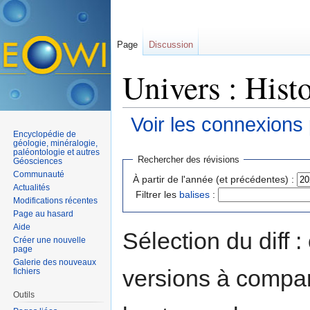
Page
Discussion
Univers : Hist
Voir les connexions
Encyclopédie de
Aller à :
navigation
,
rechercher
géologie, minéralogie,
paléontologie et autres
Rechercher des révisions
Géosciences
Communauté
À partir de l'année (et précédentes) :
Actualités
Filtrer les
balises
:
Modifications récentes
Page au hasard
Aide
Sélection du diff 
Créer une nouvelle
page
Galerie des nouveaux
versions à compar
fichiers
Outils