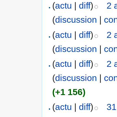
(
actu
|
diff
)
2 
(
discussion
|
con
(
actu
|
diff
)
2 
(
discussion
|
con
(
actu
|
diff
)
2 
(
discussion
|
con
(+1 156)
(
actu
|
diff
)
31