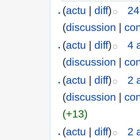
(
actu
|
diff
)
24
(
discussion
|
con
(
actu
|
diff
)
4 
(
discussion
|
con
(
actu
|
diff
)
2 
(
discussion
|
con
(+13)
(
actu
|
diff
)
2 