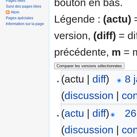
bouton en bas.
Pages liées
Suivi des pages liées
Atom
Légende :
(actu)
=
Pages spéciales
Information sur la page
version,
(diff)
= di
précédente,
m
= m
(actu |
diff
)
8 
(
discussion
|
con
(
actu
|
diff
)
26
(
discussion
|
con