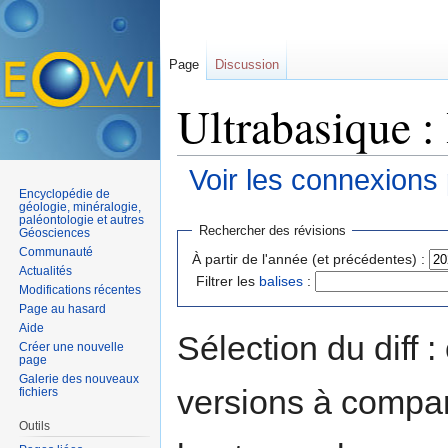
Page
Discussion
Ultrabasique :
Voir les connexions
Encyclopédie de
Aller à :
navigation
,
rechercher
géologie, minéralogie,
paléontologie et autres
Rechercher des révisions
Géosciences
Communauté
À partir de l'année (et précédentes) :
Actualités
Filtrer les
balises
:
Modifications récentes
Page au hasard
Aide
Sélection du diff 
Créer une nouvelle
page
Galerie des nouveaux
versions à compar
fichiers
Outils