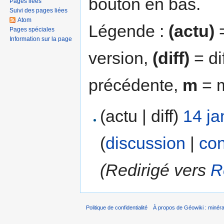
bouton en bas.
Pages liées
Suivi des pages liées
Atom
Légende :
(actu)
=
Pages spéciales
Information sur la page
version,
(diff)
= di
précédente,
m
= m
(actu | diff)
14 ja
(
discussion
|
con
(Redirigé vers
R
Politique de confidentialité
À propos de Géowiki : minérau