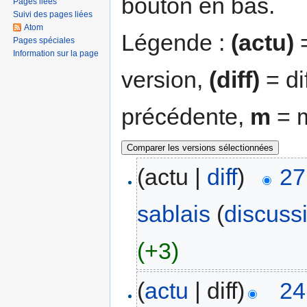
bouton en bas.
Pages liées
Suivi des pages liées
Atom
Légende :
(actu)
=
Pages spéciales
Information sur la page
version,
(diff)
= di
précédente,
m
= m
(actu |
diff
)
27
sablais
(
discuss
(+3)
(
actu
| diff)
24