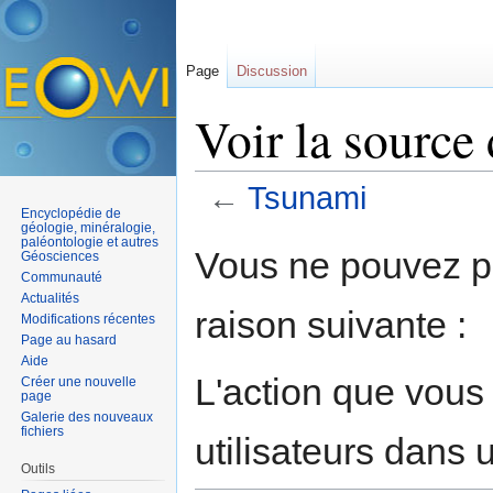
Page
Discussion
Voir la source
←
Tsunami
Encyclopédie de
Aller à :
navigation
,
rechercher
géologie, minéralogie,
paléontologie et autres
Vous ne pouvez pa
Géosciences
Communauté
Actualités
raison suivante :
Modifications récentes
Page au hasard
Aide
L'action que vous
Créer une nouvelle
page
Galerie des nouveaux
fichiers
utilisateurs dans
Outils