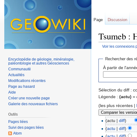
Page
Discussion
Tsumeb : H
Voir les connexions 
Aller à :
navigation
,
Rechercher des ré
Encyclopédie de géologie, minéralogie,
paléontologie et autres Géosciences
À partir de l'anné
Communauté
Actualités
Modifications récentes
Page au hasard
Sélection du diff :
Aide
Légende :
(actu)
= 
Créer une nouvelle page
Galerie des nouveaux fichiers
(les plus récentes |
Outils
(actu |
diff
)
Pages liées
Suivi des pages liées
(
actu
|
diff
)
Atom
(
actu
|
diff
)