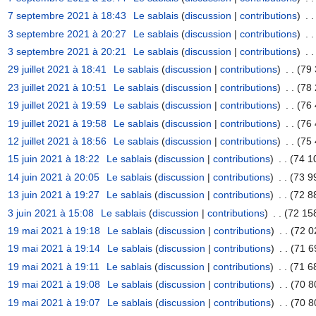
7 septembre 2021 à 18:43
‎
Le sablais
(
discussion
|
contributions
)
‎
. .
3 septembre 2021 à 20:27
‎
Le sablais
(
discussion
|
contributions
)
‎
. .
3 septembre 2021 à 20:21
‎
Le sablais
(
discussion
|
contributions
)
‎
. .
29 juillet 2021 à 18:41
‎
Le sablais
(
discussion
|
contributions
)
‎
. .
(79 
23 juillet 2021 à 10:51
‎
Le sablais
(
discussion
|
contributions
)
‎
. .
(78 
19 juillet 2021 à 19:59
‎
Le sablais
(
discussion
|
contributions
)
‎
. .
(76 
19 juillet 2021 à 19:58
‎
Le sablais
(
discussion
|
contributions
)
‎
. .
(76 
12 juillet 2021 à 18:56
‎
Le sablais
(
discussion
|
contributions
)
‎
. .
(75 
15 juin 2021 à 18:22
‎
Le sablais
(
discussion
|
contributions
)
‎
. .
(74 1
14 juin 2021 à 20:05
‎
Le sablais
(
discussion
|
contributions
)
‎
. .
(73 9
13 juin 2021 à 19:27
‎
Le sablais
(
discussion
|
contributions
)
‎
. .
(72 8
3 juin 2021 à 15:08
‎
Le sablais
(
discussion
|
contributions
)
‎
. .
(72 158
19 mai 2021 à 19:18
‎
Le sablais
(
discussion
|
contributions
)
‎
. .
(72 0
19 mai 2021 à 19:14
‎
Le sablais
(
discussion
|
contributions
)
‎
. .
(71 6
19 mai 2021 à 19:11
‎
Le sablais
(
discussion
|
contributions
)
‎
. .
(71 6
19 mai 2021 à 19:08
‎
Le sablais
(
discussion
|
contributions
)
‎
. .
(70 8
19 mai 2021 à 19:07
‎
Le sablais
(
discussion
|
contributions
)
‎
. .
(70 8