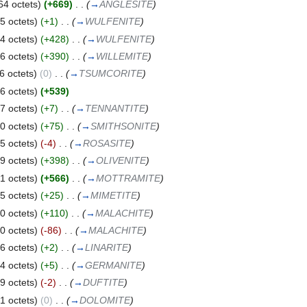
64 octets)
(+669)
‎
. .
(
→
ANGLESITE
)
5 octets)
(+1)
‎
. .
(
→
WULFENITE
)
4 octets)
(+428)
‎
. .
(
→
WULFENITE
)
6 octets)
(+390)
‎
. .
(
→
WILLEMITE
)
6 octets)
(0)
‎
. .
(
→
TSUMCORITE
)
6 octets)
(+539)
7 octets)
(+7)
‎
. .
(
→
TENNANTITE
)
0 octets)
(+75)
‎
. .
(
→
SMITHSONITE
)
5 octets)
(-4)
‎
. .
(
→
ROSASITE
)
9 octets)
(+398)
‎
. .
(
→
OLIVENITE
)
1 octets)
(+566)
‎
. .
(
→
MOTTRAMITE
)
5 octets)
(+25)
‎
. .
(
→
MIMETITE
)
0 octets)
(+110)
‎
. .
(
→
MALACHITE
)
0 octets)
(-86)
‎
. .
(
→
MALACHITE
)
6 octets)
(+2)
‎
. .
(
→
LINARITE
)
4 octets)
(+5)
‎
. .
(
→
GERMANITE
)
9 octets)
(-2)
‎
. .
(
→
DUFTITE
)
1 octets)
(0)
‎
. .
(
→
DOLOMITE
)