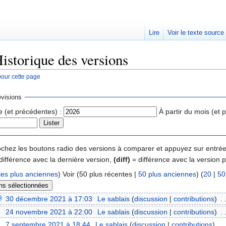
Lire
Voir le texte source
istorique des versions
pour cette page
rechercher
visions
e (et précédentes) :
À partir du mois (et 
 cochez les boutons radio des versions à comparer et appuyez sur entrée
différence avec la dernière version,
(diff)
= différence avec la version 
les plus anciennes
) Voir (50 plus récentes |
50 plus anciennes
) (
20
|
50
30 décembre 2021 à 17:03
‎
Le sablais
(
discussion
|
contributions
)
‎
. 
24 novembre 2021 à 22:00
‎
Le sablais
(
discussion
|
contributions
)
‎
. 
7 septembre 2021 à 18:44
‎
Le sablais
(
discussion
|
contributions
)
‎
. .