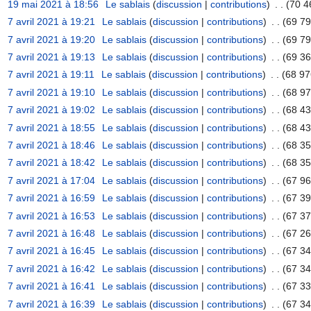
19 mai 2021 à 18:56
‎
Le sablais
(
discussion
|
contributions
)
‎
. .
(70 4
7 avril 2021 à 19:21
‎
Le sablais
(
discussion
|
contributions
)
‎
. .
(69 79
7 avril 2021 à 19:20
‎
Le sablais
(
discussion
|
contributions
)
‎
. .
(69 79
7 avril 2021 à 19:13
‎
Le sablais
(
discussion
|
contributions
)
‎
. .
(69 36
7 avril 2021 à 19:11
‎
Le sablais
(
discussion
|
contributions
)
‎
. .
(68 97
7 avril 2021 à 19:10
‎
Le sablais
(
discussion
|
contributions
)
‎
. .
(68 97
7 avril 2021 à 19:02
‎
Le sablais
(
discussion
|
contributions
)
‎
. .
(68 43
7 avril 2021 à 18:55
‎
Le sablais
(
discussion
|
contributions
)
‎
. .
(68 43
7 avril 2021 à 18:46
‎
Le sablais
(
discussion
|
contributions
)
‎
. .
(68 35
7 avril 2021 à 18:42
‎
Le sablais
(
discussion
|
contributions
)
‎
. .
(68 35
7 avril 2021 à 17:04
‎
Le sablais
(
discussion
|
contributions
)
‎
. .
(67 96
7 avril 2021 à 16:59
‎
Le sablais
(
discussion
|
contributions
)
‎
. .
(67 39
7 avril 2021 à 16:53
‎
Le sablais
(
discussion
|
contributions
)
‎
. .
(67 37
7 avril 2021 à 16:48
‎
Le sablais
(
discussion
|
contributions
)
‎
. .
(67 26
7 avril 2021 à 16:45
‎
Le sablais
(
discussion
|
contributions
)
‎
. .
(67 34
7 avril 2021 à 16:42
‎
Le sablais
(
discussion
|
contributions
)
‎
. .
(67 34
7 avril 2021 à 16:41
‎
Le sablais
(
discussion
|
contributions
)
‎
. .
(67 33
7 avril 2021 à 16:39
‎
Le sablais
(
discussion
|
contributions
)
‎
. .
(67 34