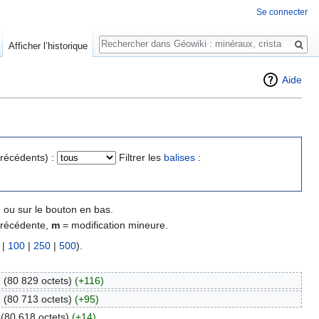
Se connecter
Rechercher
Afficher l’historique
Aide
précédents) :
Filtrer les
balises
:
 ou sur le bouton en bas.
précédente,
m
= modification mineure.
|
100
|
250
|
500
).
.
(80 829 octets)
(+116)
.
(80 713 octets)
(+95)
(80 618 octets)
(+14)