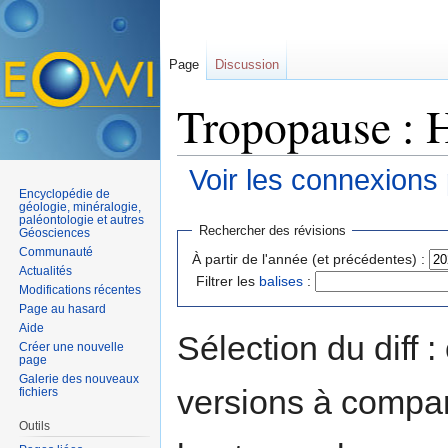
Page
Discussion
Tropopause : H
Voir les connexions
Encyclopédie de
Aller à :
navigation
,
rechercher
géologie, minéralogie,
paléontologie et autres
Rechercher des révisions
Géosciences
Communauté
À partir de l'année (et précédentes) :
Actualités
Filtrer les
balises
:
Modifications récentes
Page au hasard
Aide
Sélection du diff 
Créer une nouvelle
page
Galerie des nouveaux
versions à compar
fichiers
Outils