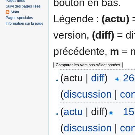
bouton en bas.
Pages liées
Suivi des pages liées
Atom
Légende :
(actu)
=
Pages spéciales
Information sur la page
version,
(diff)
= di
précédente,
m
= m
(actu |
diff
)
26
(
discussion
|
con
(
actu
| diff)
15
(
discussion
|
con