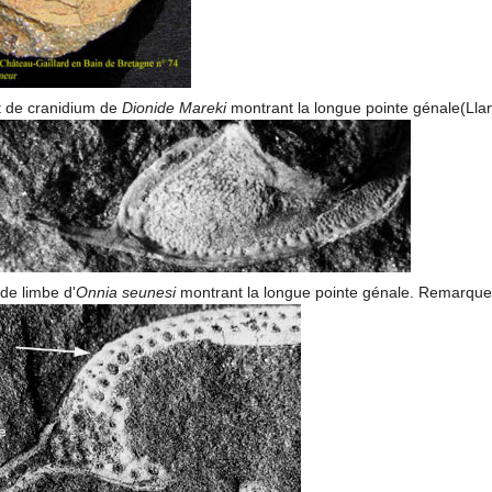
 de cranidium de
Dionide Mareki
montrant la longue pointe génale(Llan
de limbe d'
Onnia seunesi
montrant la longue pointe génale. Remarquer 