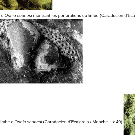
 d'
Onnia seunesi
montrant les perforations du limbe (Caradocien d'Eca
limbe d'
Onnia seunesi
(Caradocien d'Ecalgrain / Manche – x 40)