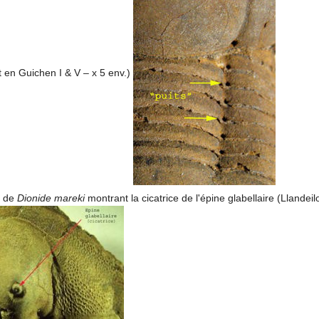
t en Guichen I & V – x 5 env.)
n de
Dionide mareki
montrant la cicatrice de l'épine glabellaire (Llandei