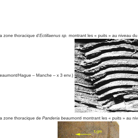
la zone thoracique d'
Ectillaenus sp.
montrant les « puits » au niveau du s
t-Beaumont/Hague – Manche – x 3 env.)
 la zone thoracique de
Panderia beaumonti
montrant les « puits » au niv