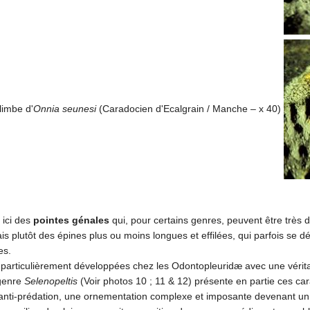
limbe d'
Onnia seunesi
(Caradocien d'Ecalgrain / Manche – x 40)
 ici des
pointes génales
qui, pour certains genres, peuvent être très 
is plutôt des épines plus ou moins longues et effilées, qui parfois se 
es.
 particulièrement développées chez les Odontopleuridæ avec une vérita
 genre
Selenopeltis
(Voir photos 10 ; 11 & 12) présente en partie ces ca
if anti-prédation, une ornementation complexe et imposante devenant un 