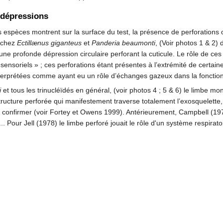
t dépressions
espèces montrent sur la surface du test, la présence de perforations 
i chez
Ectillænus giganteus
et
Panderia beaumonti
, (Voir photos 1 & 2)
une profonde dépression circulaire perforant la cuticule. Le rôle de ces p
sensoriels » ; ces perforations étant présentes à l’extrémité de certaine
interprétées comme ayant eu un rôle d’échanges gazeux dans la fonction
i
et tous les trinucléïdés en général, (voir photos 4 ; 5 & 6) le limbe m
tructure perforée qui manifestement traverse totalement l’exosquelette, a 
 confirmer (voir Fortey et Owens 1999). Antérieurement, Campbell (1975
... Pour Jell (1978) le limbe perforé jouait le rôle d'un système respirat