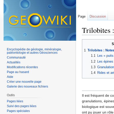
Page
Discussion
Trilobites 
Aller à :
navigation
,
S
Encyclopédie de géologie, minéralogie,
1
Trilobites : Not
paléontologie et autres Géosciences
1.1
Les « puits
Communauté
1.2
Les épines
Actualités
1.3
Granulation
Modifications récentes
Page au hasard
1.4
Rides et ar
Aide
Créer une nouvelle page
Galerie des nouveaux fichiers
Outils
Il est fréquent de 
granulations, épines
Pages liées
Suivi des pages liées
biologique est souv
Pages spéciales
ont pu jouer un rôle