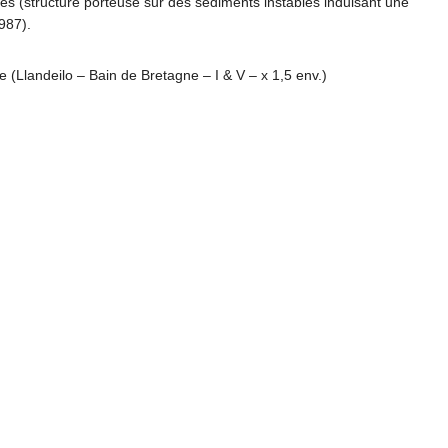
les (structure porteuse sur des sédiments instables induisant une
987).
e (Llandeilo – Bain de Bretagne – I & V – x 1,5 env.)