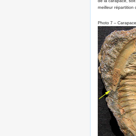
de la carapace, soi
meilleur répartiti
Photo 7 – Carapace