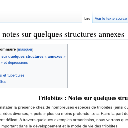
Lire
Voir le texte source
: notes sur quelques structures annexes
rechercher
ommaire
[
masquer
]
es sur quelques structures « annexes »
 » et dépressions
s et tubercules
êtes
Trilobites : Notes sur quelques str
constater la présence chez de nombreuses espèces de trilobites (ains
, rides diverses, « puits » plus ou moins profonds…etc. Faire la part de 
ent délicat. A travers quelques exemples armoricains, nous verrons que 
 important dans le développement et le mode de vie des trilobites.