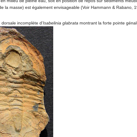
t en milieu de pleine eau, soit en position de repos sur sédiments meub
on de la masse) est également envisageable (Voir Hammann & Rabano, 1
 dorsale incomplète d'
Isabelinia glabrata
montrant la forte pointe génal