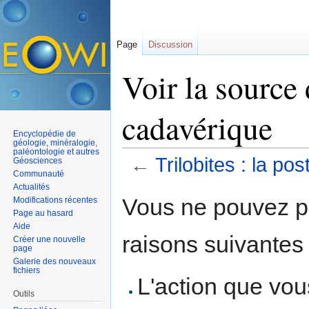
Page
Discussion
Voir la source 
cadavérique
Encyclopédie de
géologie, minéralogie,
paléontologie et autres
←
Trilobites : la po
Géosciences
Communauté
Aller à :
navigation
,
rechercher
Actualités
Vous ne pouvez pa
Modifications récentes
Page au hasard
Aide
raisons suivantes 
Créer une nouvelle
page
Galerie des nouveaux
fichiers
L'action que vo
Outils