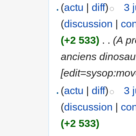
(
actu
|
diff
)
3 
(
discussion
|
con
(+2 533)
‎
. .
(A pr
anciens dinosau
[edit=sysop:mov
(
actu
|
diff
)
3 
(
discussion
|
con
(+2 533)