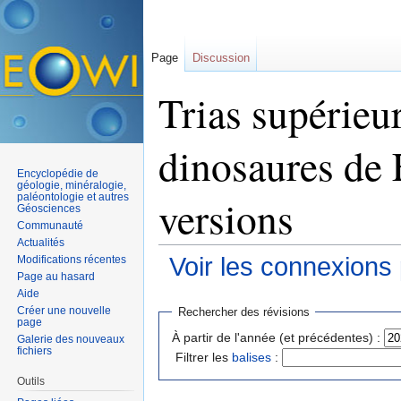
Page
Discussion
Trias supérieur
dinosaures de 
Encyclopédie de
géologie, minéralogie,
paléontologie et autres
versions
Géosciences
Communauté
Actualités
Voir les connexions
Modifications récentes
Page au hasard
Aller à :
navigation
,
rechercher
Aide
Créer une nouvelle
Rechercher des révisions
page
À partir de l'année (et précédentes) :
Galerie des nouveaux
fichiers
Filtrer les
balises
:
Outils