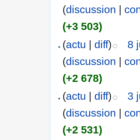
(
discussion
|
con
(+3 503)
(
actu
|
diff
)
8 
(
discussion
|
con
(+2 678)
(
actu
|
diff
)
3 
(
discussion
|
con
(+2 531)