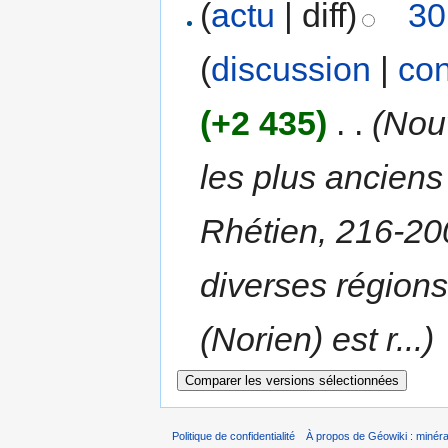
(
actu
| diff)
30
(
discussion
|
con
(+2 435)
‎
. .
(Nouv
les plus ancien
Rhétien, 216-20
diverses régions
(Norien) est r...)
Politique de confidentialité
À propos de Géowiki : minérau