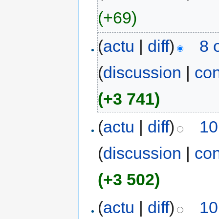
(+69)
(
actu
|
diff
)
8 
(
discussion
|
con
(+3 741)
(
actu
|
diff
)
10
(
discussion
|
con
(+3 502)
(
actu
|
diff
)
10