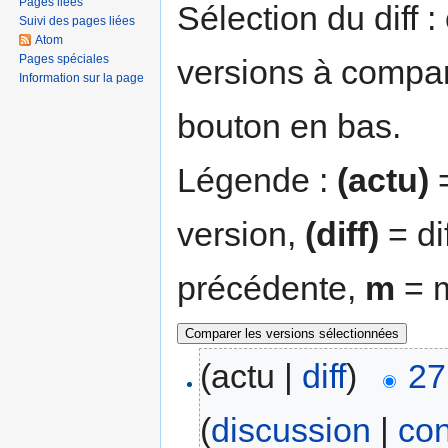
Pages liées
Sélection du diff 
Suivi des pages liées
Atom
Pages spéciales
versions à compar
Information sur la page
bouton en bas.
Légende :
(actu)
=
version,
(diff)
= di
précédente,
m
= m
(actu |
diff
)
27
(
discussion
|
con