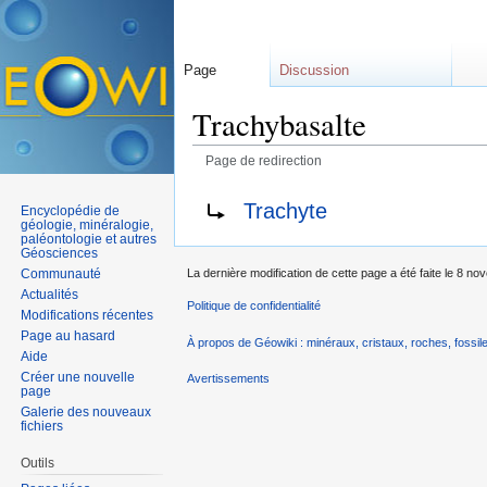
Page
Discussion
Trachybasalte
Page de redirection
Aller à :
navigation
,
rechercher
Rediriger vers :
Trachyte
Encyclopédie de
géologie, minéralogie,
paléontologie et autres
Géosciences
Communauté
La dernière modification de cette page a été faite le 8 n
Actualités
Politique de confidentialité
Modifications récentes
Page au hasard
À propos de Géowiki : minéraux, cristaux, roches, fossile
Aide
Créer une nouvelle
Avertissements
page
Galerie des nouveaux
fichiers
Outils