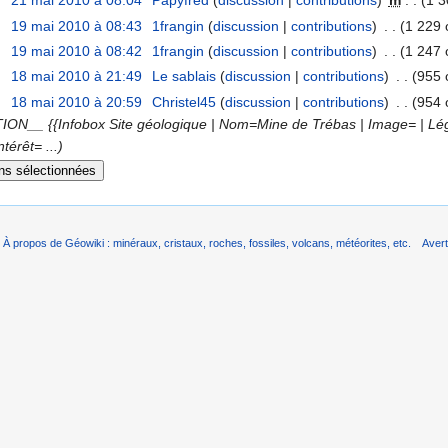
21 mai 2010 à 08:04
‎
Papyfred
(
discussion
|
contributions
)
‎
m
. .
(1 3
19 mai 2010 à 08:43
‎
1frangin
(
discussion
|
contributions
)
‎
. .
(1 229 
19 mai 2010 à 08:42
‎
1frangin
(
discussion
|
contributions
)
‎
. .
(1 247 
18 mai 2010 à 21:49
‎
Le sablais
(
discussion
|
contributions
)
‎
. .
(955 
18 mai 2010 à 20:59
‎
Christel45
(
discussion
|
contributions
)
‎
. .
(954 
__ {{Infobox Site géologique | Nom=Mine de Trébas | Image=‎ | Légend
térêt= ...)
À propos de Géowiki : minéraux, cristaux, roches, fossiles, volcans, météorites, etc.
Aver