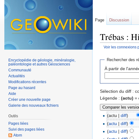
Page
Discussion
Trébas : H
Voir les connexions 
Aller à :
navigation
,
Rechercher des ré
Encyclopédie de géologie, minéralogie,
paléontologie et autres Géosciences
À partir de l'anné
Communauté
Actualités
Modifications récentes
Page au hasard
Sélection du diff :
Aide
Légende :
(actu)
= 
Créer une nouvelle page
Galerie des nouveaux fichiers
(actu |
diff
)
Outils
(
actu
|
diff
)
Pages liées
Suivi des pages liées
(
actu
|
diff
)
Atom