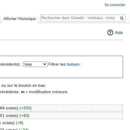
Se connecter
Rechercher
Afficher l’historique
Aide
précédents) :
Filtrer les
balises
:
 ou sur le bouton en bas.
précédente,
m
= modification mineure.
84 octets)
(+333)
51 octets)
(+40)
1 octets)
(+8)