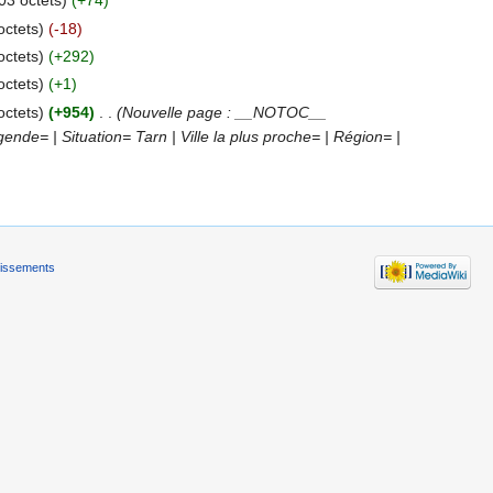
03 octets)
(+74)
octets)
(-18)
octets)
(+292)
octets)
(+1)
octets)
(+954)
‎
. .
(Nouvelle page : __NOTOC__
e= | Situation= Tarn | Ville la plus proche= | Région= |
tissements