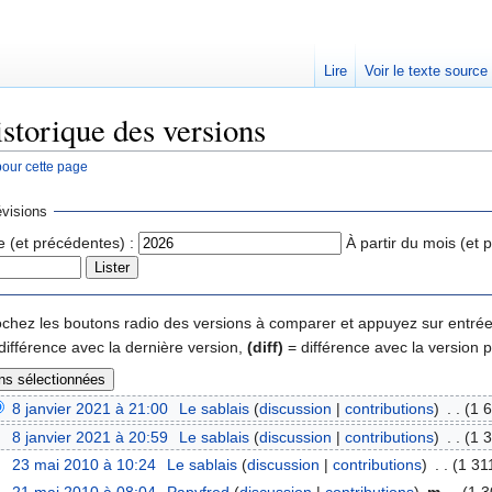
Lire
Voir le texte source
istorique des versions
pour cette page
rechercher
visions
e (et précédentes) :
À partir du mois (et 
 cochez les boutons radio des versions à comparer et appuyez sur entrée
différence avec la dernière version,
(diff)
= différence avec la version 
8 janvier 2021 à 21:00
‎
Le sablais
(
discussion
|
contributions
)
‎
. .
(1 6
8 janvier 2021 à 20:59
‎
Le sablais
(
discussion
|
contributions
)
‎
. .
(1 3
23 mai 2010 à 10:24
‎
Le sablais
(
discussion
|
contributions
)
‎
. .
(1 31