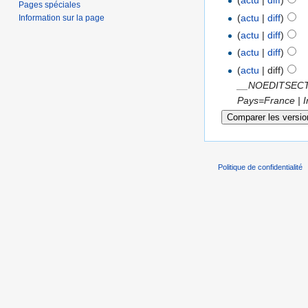
(
actu
|
diff
)
Pages spéciales
(
actu
|
diff
)
Information sur la page
(
actu
|
diff
)
(
actu
|
diff
)
(
actu
| diff)
__NOEDITSECTION
Pays=France | In
Politique de confidentialité