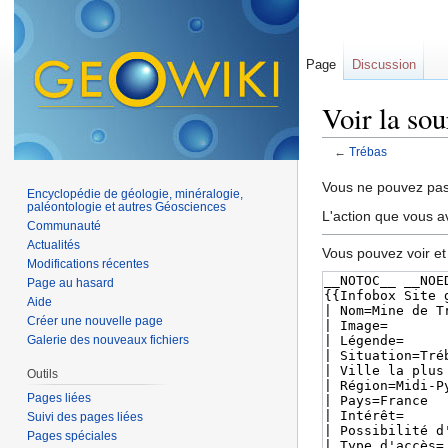
Page
Discussion
Voir la so
←
Trébas
Aller à :
navigation
,
Vous ne pouvez pas 
Encyclopédie de géologie, minéralogie,
paléontologie et autres Géosciences
L'action que vous a
Communauté
Actualités
Vous pouvez voir et
Modifications récentes
Page au hasard
Aide
Créer une nouvelle page
Galerie des nouveaux fichiers
Outils
Pages liées
Suivi des pages liées
Pages spéciales