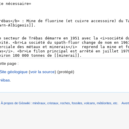
ette page :
Site géologique
(
voir la source
) (protégé)
rébas
.
À propos de Géowiki : minéraux, cristaux, roches, fossiles, volcans, météorites, etc.
Aver