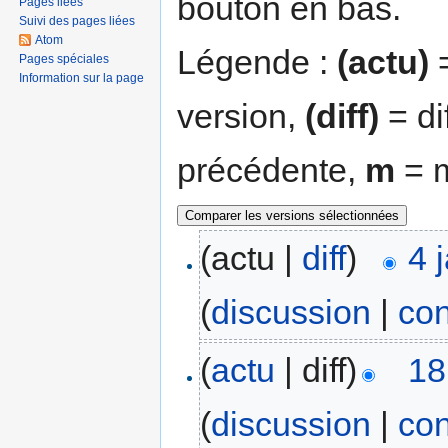
bouton en bas.
Pages liées
Suivi des pages liées
Atom
Légende :
(actu)
=
Pages spéciales
Information sur la page
version,
(diff)
= di
précédente,
m
= m
(actu |
diff
)
4 
(
discussion
|
con
(
actu
| diff)
18
(
discussion
|
con