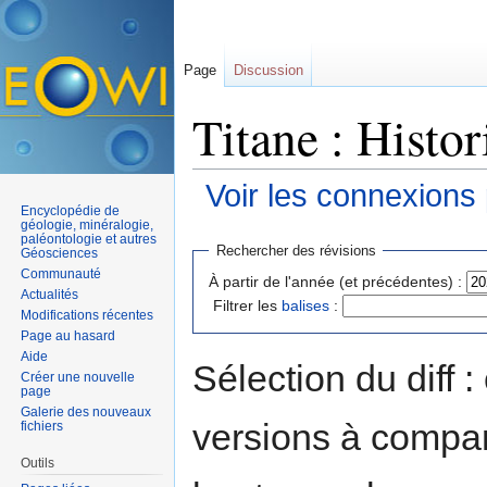
Page
Discussion
Titane : Histo
Voir les connexions
Encyclopédie de
Aller à :
navigation
,
rechercher
géologie, minéralogie,
paléontologie et autres
Rechercher des révisions
Géosciences
Communauté
À partir de l'année (et précédentes) :
Actualités
Filtrer les
balises
:
Modifications récentes
Page au hasard
Aide
Sélection du diff 
Créer une nouvelle
page
Galerie des nouveaux
versions à compar
fichiers
Outils