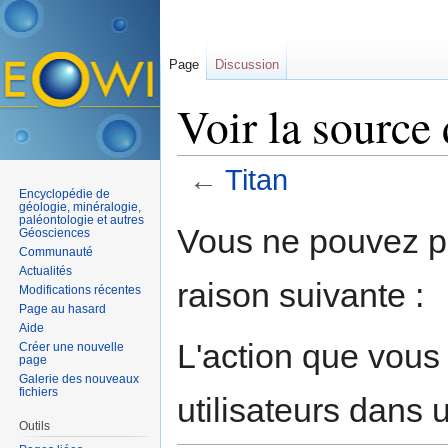
Page
Discussion
Voir la source 
←
Titan
Encyclopédie de
Aller à :
navigation
,
rechercher
géologie, minéralogie,
paléontologie et autres
Vous ne pouvez pa
Géosciences
Communauté
Actualités
raison suivante :
Modifications récentes
Page au hasard
Aide
L'action que vous
Créer une nouvelle
page
Galerie des nouveaux
fichiers
utilisateurs dans
Outils