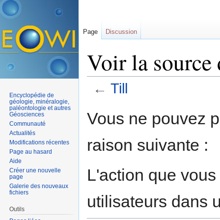
Page
Discussion
Voir la source 
←
Till
Encyclopédie de
Aller à :
navigation
,
rechercher
géologie, minéralogie,
paléontologie et autres
Vous ne pouvez pa
Géosciences
Communauté
Actualités
raison suivante :
Modifications récentes
Page au hasard
Aide
L'action que vous
Créer une nouvelle
page
Galerie des nouveaux
fichiers
utilisateurs dans
Outils