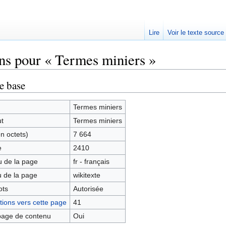
Lire
Voir le texte source
ns pour « Termes miniers »
rechercher
e base
Termes miniers
ut
Termes miniers
en octets)
7 664
e
2410
 de la page
fr - français
 de la page
wikitexte
ots
Autorisée
ions vers cette page
41
age de contenu
Oui