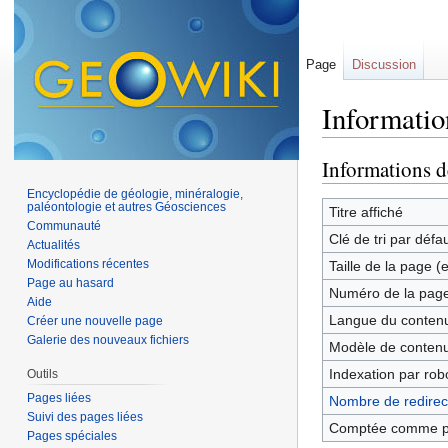
Page
Discussion
Informatio
Aller à :
navigation
,
Informations d
Encyclopédie de géologie, minéralogie,
paléontologie et autres Géosciences
Titre affiché
Communauté
Clé de tri par défa
Actualités
Modifications récentes
Taille de la page (
Page au hasard
Numéro de la pag
Aide
Langue du contenu
Créer une nouvelle page
Galerie des nouveaux fichiers
Modèle de contenu
Indexation par rob
Outils
Pages liées
Nombre de redirect
Suivi des pages liées
Comptée comme p
Pages spéciales