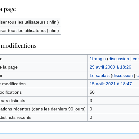
la page
ser tous les utilisateurs (infini)
ser tous les utilisateurs (infini)
 modifications
ge
1frangin
(
discussion
|
con
e la page
29 avril 2009 à 18:26
ur
Le sablais
(
discussion
|
c
e modification
15 août 2021 à 18:47
difications
50
urs distincts
3
tions récentes (dans les derniers 90 jours)
0
istincts récents
0