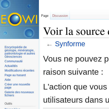
Page
Discussion
Voir la source
←
Synforme
Encyclopédie de
Aller à :
navigation
,
rechercher
géologie, minéralogie,
paléontologie et autres
Vous ne pouvez pa
Géosciences
Communauté
Actualités
raison suivante :
Modifications récentes
Page au hasard
Aide
L'action que vous
Créer une nouvelle
page
Galerie des nouveaux
fichiers
utilisateurs dans
Outils