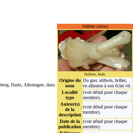
Stilbite (série)
Stilbite, Inde.
Origine du
Du grec
stilbein
, briller,
asberg, Hartz, Allemagne, dans
nom
en allusion à son éclat vif.
Localité
(voir détail pour chaque
type
membre).
Auteur(s)
(voir détail pour chaque
de la
membre).
description
Date de la
(voir détail pour chaque
publication
membre).