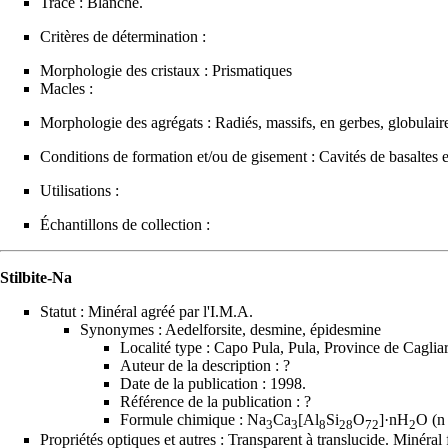
Trace : Blanche.
Critères de détermination :
Morphologie des cristaux : Prismatiques
Macles :
Morphologie des agrégats : Radiés, massifs, en gerbes, globulaires
Conditions de formation et/ou de gisement : Cavités de
basaltes
e
Utilisations :
Échantillons de collection :
Stilbite-Na
Statut : Minéral agréé par l'
I.M.A.
Synonymes : Aedelforsite, desmine, épidesmine
Localité type
: Capo Pula, Pula, Province de Cagliari
Auteur de la description : ?
Date de la publication : 1998.
Référence de la publication : ?
Formule chimique : Na
Ca
[Al
Si
O
]·nH
O (n
3
3
8
28
72
2
Propriétés optiques et autres : Transparent à translucide. Minéral f