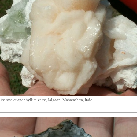
bite rose et
apophyllite
verte, Jalgaon, Maharashtra, Inde