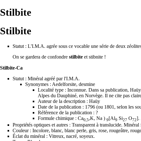
Stilbite
Stilbite
Statut : L'
I.M.A.
agrée sous ce vocable une série de deux
zéolite
On se gardera de confondre
stilbite
et
stibnite
!
Stilbite-Ca
Statut : Minéral agréé par l'
I.M.A.
Synonymes : Aedelforsite, desmine
Localité type
: Inconnue. Dans sa publication,
Haüy
Alpes du Dauphiné, en Norvège. Il ne cite pas clair
Auteur de la description :
Haüy
Date de la publication : 1796 (ou 1801, selon les sou
Référence de la publication : ?
Formule chimique : Ca
,K, Na )
[Al
Si
O
].
0,5
9
9
27
72
Propriétés optiques et autres : Transparent à translucide. Minéral f
Couleur : Incolore, blanc, blanc perle, gris, rose, rougeâtre, roug
Éclat du minéral : Vitreux, nacré, soyeux.