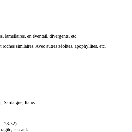
, lamellaires, en éventail, divergents, etc.
t roches similaires. Avec autres
zéolites
,
apophyllites
, etc.
, Sardaigne, Italie.
 = 28-32).
ragile, cassant.