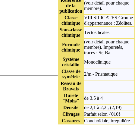
Référence
(voir détail pour chaque
de la
membre).
publication
Classe
VIII SILICATES
Groupe
chimique
d'appartenance : Zéolites.
Sous-classe
Tectosilicates
chimique
(voir détail pour chaque
Formule
membre). Impuretés,
chimique
traces : Sr, Ba.
Système
Monoclinique
cristallin
Classe de
2/m - Prismatique
symétrie
Réseau de
Bravais
Dureté
de 3,5 à 4
"Mohs"
Densité
de 2,1 à 2,2 ; (2,19).
Clivages
Parfait selon {010}
Cassures
Conchoïdale, irrégulière.