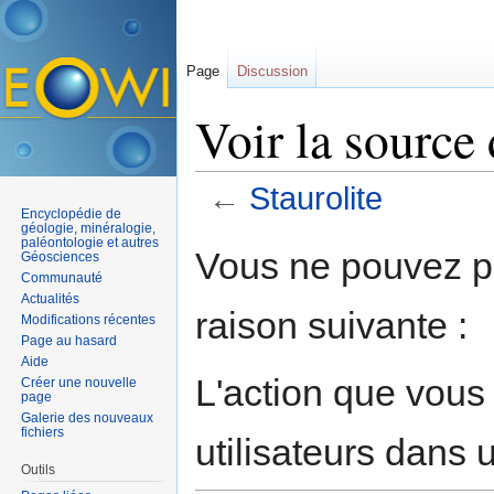
Page
Discussion
Voir la source 
←
Staurolite
Encyclopédie de
Aller à :
navigation
,
rechercher
géologie, minéralogie,
paléontologie et autres
Vous ne pouvez pa
Géosciences
Communauté
Actualités
raison suivante :
Modifications récentes
Page au hasard
Aide
L'action que vous
Créer une nouvelle
page
Galerie des nouveaux
fichiers
utilisateurs dans
Outils