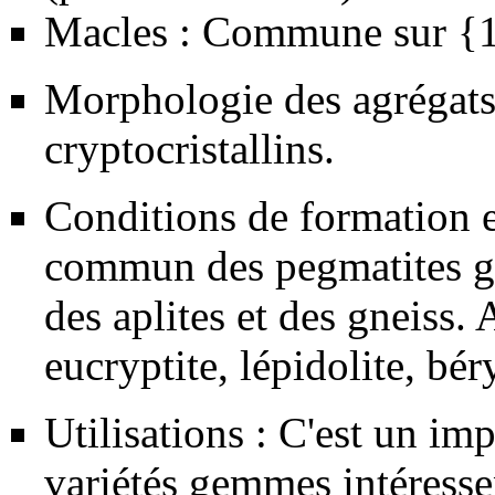
Macles : Commune sur {
Morphologie des agrégats 
cryptocristallins.
Conditions de formation e
commun des
pegmatites
g
des
aplites
et des
gneiss
. 
eucryptite
,
lépidolite
,
bér
Utilisations : C'est un im
variétés
gemmes
intéresse