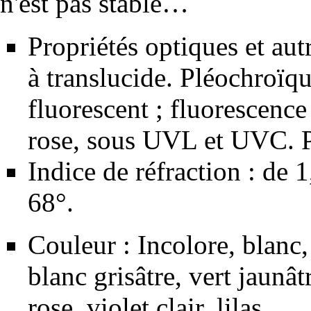
n'est pas stable…
Propriétés optiques et aut
à translucide.
Pléochroïq
fluorescent ;
fluorescence
rose, sous UVL et UVC. 
Indice de réfraction : de 
68°.
Couleur : Incolore, blanc, 
blanc grisâtre, vert jaunât
rose, violet clair, lilas.