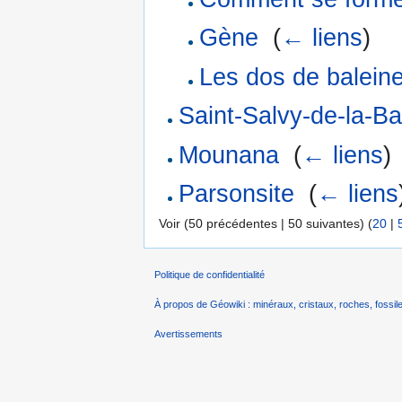
Gène
‎
(
← liens
)
Les dos de balein
Saint-Salvy-de-la-B
Mounana
‎
(
← liens
)
Parsonsite
‎
(
← liens
Voir (50 précédentes | 50 suivantes) (
20
|
Politique de confidentialité
À propos de Géowiki : minéraux, cristaux, roches, fossile
Avertissements