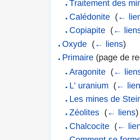
Traitement des mi
Calédonite
‎
(
← lie
Copiapite
‎
(
← lien
Oxyde
‎
(
← liens
)
Primaire
(page de red
Aragonite
‎
(
← lien
L' uranium
‎
(
← lie
Les mines de Stei
Zéolites
‎
(
← liens
)
Chalcocite
‎
(
← lie
Comment se formen