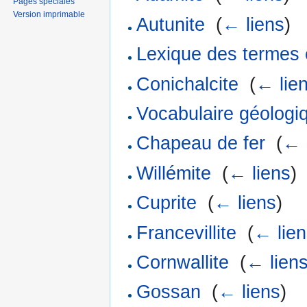
Pages spéciales
Version imprimable
Autunite
‎
(
← liens
)
Lexique des termes 
Conichalcite
‎
(
← lie
Vocabulaire géologi
Chapeau de fer
‎
(
← 
Willémite
‎
(
← liens
)
Cuprite
‎
(
← liens
)
Francevillite
‎
(
← lie
Cornwallite
‎
(
← lien
Gossan
‎
(
← liens
)