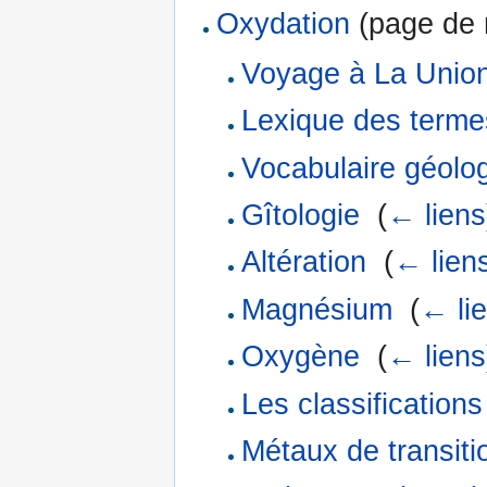
Oxydation
(page de r
Voyage à La Union
Lexique des terme
Vocabulaire géolo
Gîtologie
‎
(
← liens
Altération
‎
(
← lien
Magnésium
‎
(
← li
Oxygène
‎
(
← liens
Les classification
Métaux de transiti