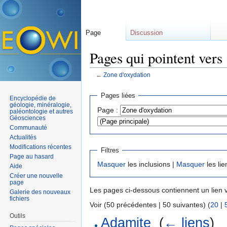
Page
Discussion
Pages qui pointent vers
←
Zone d'oxydation
Aller à :
navigation
,
rechercher
Pages liées
Encyclopédie de
géologie, minéralogie,
Page :
paléontologie et autres
Géosciences
Communauté
Actualités
Modifications récentes
Filtres
Page au hasard
Masquer
les inclusions |
Masquer
les lie
Aide
Créer une nouvelle
page
Les pages ci-dessous contiennent un lien 
Galerie des nouveaux
fichiers
Voir (50 précédentes | 50 suivantes) (
20
|
Outils
Adamite
‎
(
← liens
)