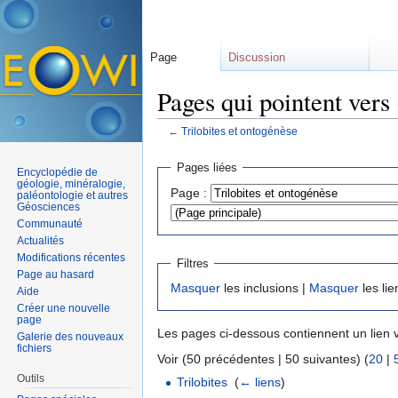
Page
Discussion
Pages qui pointent vers 
←
Trilobites et ontogénèse
Aller à :
navigation
,
rechercher
Pages liées
Encyclopédie de
géologie, minéralogie,
Page :
paléontologie et autres
Géosciences
Communauté
Actualités
Modifications récentes
Filtres
Page au hasard
Masquer
les inclusions |
Masquer
les lie
Aide
Créer une nouvelle
page
Les pages ci-dessous contiennent un lien 
Galerie des nouveaux
fichiers
Voir (50 précédentes | 50 suivantes) (
20
|
Outils
Trilobites
‎
(
← liens
)