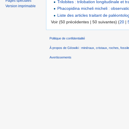
Pages spéciales
Trilobites : trilobation longitudinale et 
Version imprimable
Phacopidina micheli micheli : observat
Liste des articles traitant de paléontolo
Voir (50 précédentes | 50 suivantes) (
20
|
Politique de confidentialité
À propos de Géowiki : minéraux, cristaux, roches, fossile
Avertissements