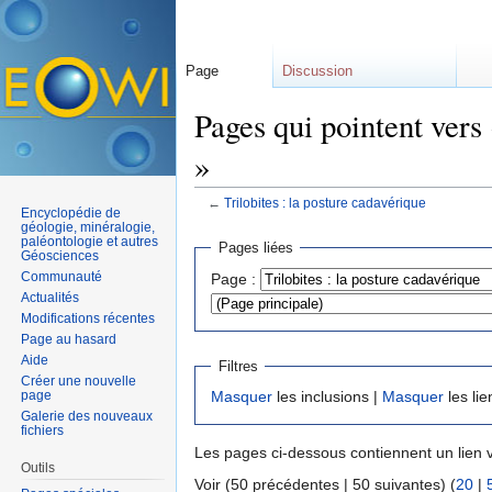
Page
Discussion
Pages qui pointent vers 
»
←
Trilobites : la posture cadavérique
Encyclopédie de
Aller à :
navigation
,
rechercher
géologie, minéralogie,
paléontologie et autres
Pages liées
Géosciences
Communauté
Page :
Actualités
Modifications récentes
Page au hasard
Aide
Filtres
Créer une nouvelle
page
Masquer
les inclusions |
Masquer
les lie
Galerie des nouveaux
fichiers
Les pages ci-dessous contiennent un lien 
Outils
Voir (50 précédentes | 50 suivantes) (
20
|