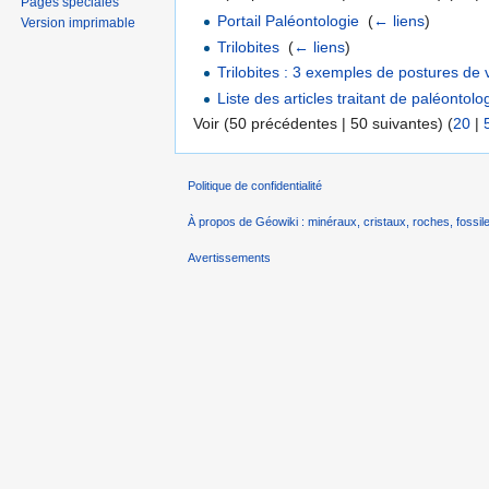
Pages spéciales
Portail Paléontologie
‎
(
← liens
)
Version imprimable
Trilobites
‎
(
← liens
)
Trilobites : 3 exemples de postures de 
Liste des articles traitant de paléontolo
Voir (50 précédentes | 50 suivantes) (
20
|
Politique de confidentialité
À propos de Géowiki : minéraux, cristaux, roches, fossile
Avertissements