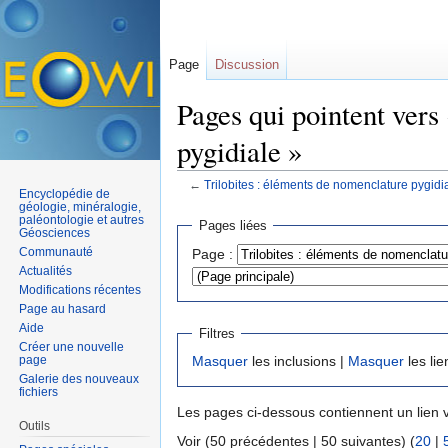
Page
Discussion
Pages qui pointent vers
pygidiale »
←
Trilobites : éléments de nomenclature pygidi
Encyclopédie de
Aller à :
navigation
,
rechercher
géologie, minéralogie,
paléontologie et autres
Pages liées
Géosciences
Communauté
Page :
Actualités
Modifications récentes
Page au hasard
Aide
Filtres
Créer une nouvelle
page
Masquer
les inclusions |
Masquer
les lie
Galerie des nouveaux
fichiers
Les pages ci-dessous contiennent un lien 
Outils
Voir (50 précédentes | 50 suivantes) (
20
|