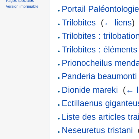
Pages spéciales
Version imprimable
Portail Paléontologi
Trilobites
‎
(
← liens
)
Trilobites : trilobati
Trilobites : élément
Prionocheilus mend
Panderia beaumonti
Dionide mareki
‎
(
← l
Ectillaenus giganteu
Liste des articles tr
Neseuretus tristani
‎