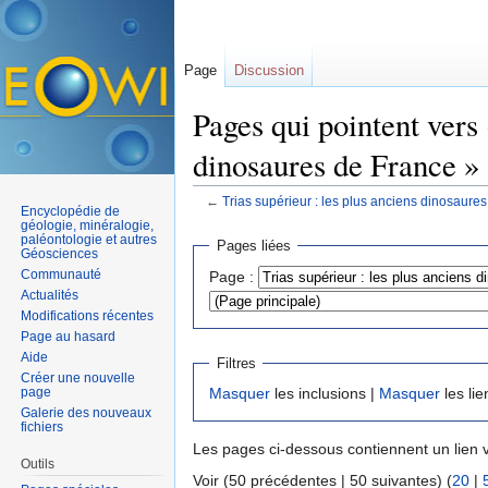
Page
Discussion
Pages qui pointent vers 
dinosaures de France »
←
Trias supérieur : les plus anciens dinosaure
Encyclopédie de
Aller à :
navigation
,
rechercher
géologie, minéralogie,
paléontologie et autres
Pages liées
Géosciences
Communauté
Page :
Actualités
Modifications récentes
Page au hasard
Aide
Filtres
Créer une nouvelle
page
Masquer
les inclusions |
Masquer
les lie
Galerie des nouveaux
fichiers
Les pages ci-dessous contiennent un lien 
Outils
Voir (50 précédentes | 50 suivantes) (
20
|