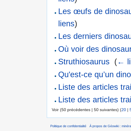
Les œufs de dinosau
liens
)
Les derniers dinosa
Où voir des dinosau
Struthiosaurus
‎
(
← l
Qu'est-ce qu’un din
Liste des articles tr
Liste des articles tr
Voir (50 précédentes | 50 suivantes) (
20
|
Politique de confidentialité
À propos de Géowiki : minérau