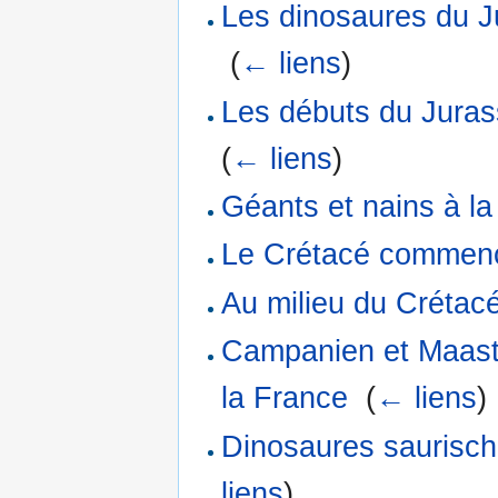
Les dinosaures du J
‎
(
← liens
)
Les débuts du Juras
(
← liens
)
Géants et nains à la
Le Crétacé comme
Au milieu du Crétac
Campanien et Maastr
la France
‎
(
← liens
)
Dinosaures saurisch
liens
)