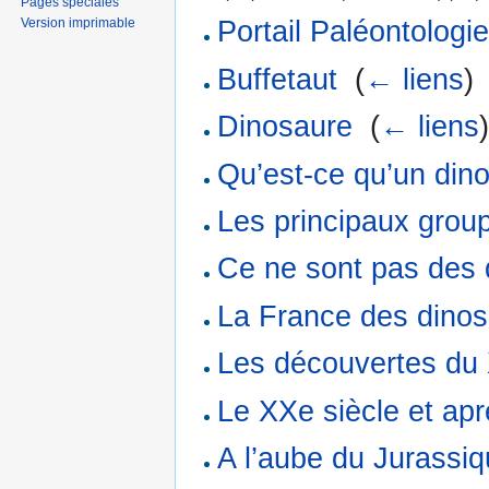
Pages spéciales
Version imprimable
Portail Paléontologi
Buffetaut
‎
(
← liens
)
Dinosaure
‎
(
← liens
Qu’est-ce qu’un din
Les principaux grou
Ce ne sont pas des 
La France des dino
Les découvertes du 
Le XXe siècle et ap
A l’aube du Jurassi