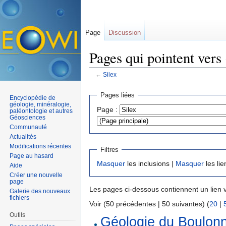
Page
Discussion
Pages qui pointent vers 
←
Silex
Aller à :
navigation
,
rechercher
Pages liées
Encyclopédie de
géologie, minéralogie,
Page :
paléontologie et autres
Géosciences
Communauté
Actualités
Modifications récentes
Filtres
Page au hasard
Masquer
les inclusions |
Masquer
les lie
Aide
Créer une nouvelle
page
Les pages ci-dessous contiennent un lien 
Galerie des nouveaux
fichiers
Voir (50 précédentes | 50 suivantes) (
20
|
Outils
Géologie du Boulon