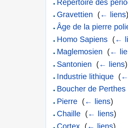
Répertoire des pério
Gravettien
‎
(
← liens
Âge de la pierre poli
Homo Sapiens
‎
(
← l
Maglemosien
‎
(
← li
Santonien
‎
(
← liens
)
Industrie lithique
‎
(
←
Boucher de Perthes
Pierre
‎
(
← liens
)
Chaille
‎
(
← liens
)
Cortex
‎
(
← liens
)