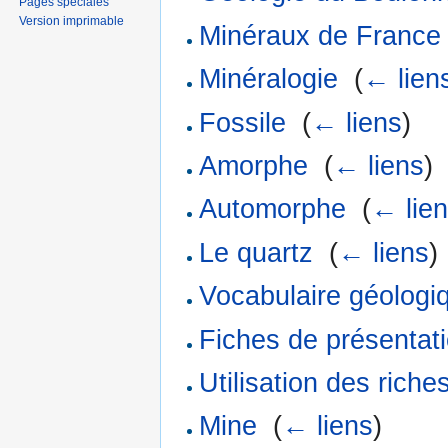
Pages spéciales
Version imprimable
Minéraux de France
Minéralogie
‎
(
← lien
Fossile
‎
(
← liens
)
Amorphe
‎
(
← liens
)
Automorphe
‎
(
← lie
Le quartz
‎
(
← liens
)
Vocabulaire géologi
Fiches de présentat
Utilisation des rich
Mine
‎
(
← liens
)