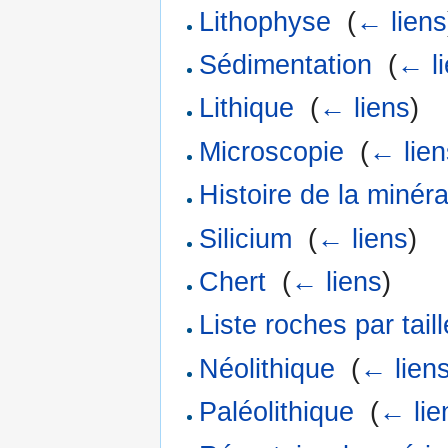
Lithophyse
‎
(
← liens
Sédimentation
‎
(
← l
Lithique
‎
(
← liens
)
Microscopie
‎
(
← lien
Histoire de la minéra
Silicium
‎
(
← liens
)
Chert
‎
(
← liens
)
Liste roches par tail
Néolithique
‎
(
← lien
Paléolithique
‎
(
← lie