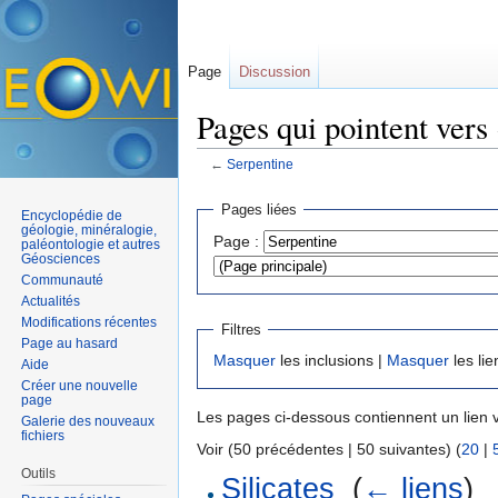
Page
Discussion
Pages qui pointent vers
←
Serpentine
Aller à :
navigation
,
rechercher
Pages liées
Encyclopédie de
géologie, minéralogie,
Page :
paléontologie et autres
Géosciences
Communauté
Actualités
Modifications récentes
Filtres
Page au hasard
Masquer
les inclusions |
Masquer
les lie
Aide
Créer une nouvelle
page
Les pages ci-dessous contiennent un lien 
Galerie des nouveaux
fichiers
Voir (50 précédentes | 50 suivantes) (
20
|
Outils
Silicates
‎
(
← liens
)