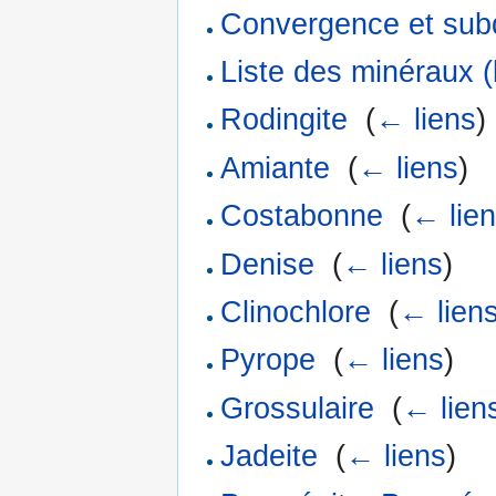
Convergence et sub
Liste des minéraux (l
Rodingite
‎
(
← liens
)
Amiante
‎
(
← liens
)
Costabonne
‎
(
← lie
Denise
‎
(
← liens
)
Clinochlore
‎
(
← lien
Pyrope
‎
(
← liens
)
Grossulaire
‎
(
← lien
Jadeite
‎
(
← liens
)