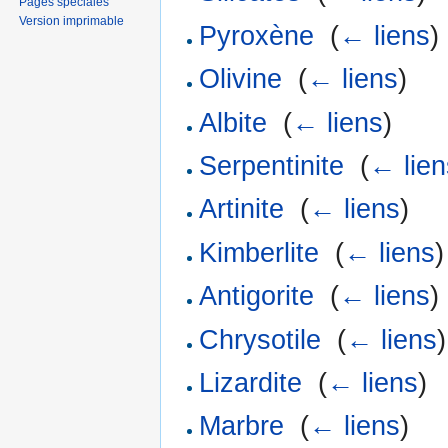
Pages spéciales
Version imprimable
Pyroxène
‎
(
← liens
)
Olivine
‎
(
← liens
)
Albite
‎
(
← liens
)
Serpentinite
‎
(
← lien
Artinite
‎
(
← liens
)
Kimberlite
‎
(
← liens
)
Antigorite
‎
(
← liens
)
Chrysotile
‎
(
← liens
)
Lizardite
‎
(
← liens
)
Marbre
‎
(
← liens
)