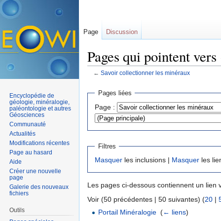
Page
Discussion
Pages qui pointent vers
←
Savoir collectionner les minéraux
Aller à :
navigation
,
rechercher
Pages liées
Encyclopédie de
géologie, minéralogie,
Page :
paléontologie et autres
Géosciences
Communauté
Actualités
Modifications récentes
Filtres
Page au hasard
Masquer
les inclusions |
Masquer
les lie
Aide
Créer une nouvelle
page
Les pages ci-dessous contiennent un lien 
Galerie des nouveaux
fichiers
Voir (50 précédentes | 50 suivantes) (
20
|
Outils
Portail Minéralogie
‎
(
← liens
)