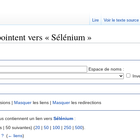
Lire
Voir le texte source
pointent vers « Sélénium »
rechercher
Espace de noms :
Inv
usions |
Masquer
les liens |
Masquer
les redirections
s contiennent un lien vers
Sélénium
:
 | 50 suivantes) (
20
|
50
|
100
|
250
|
500
).
 ?
‎
(
← liens
)