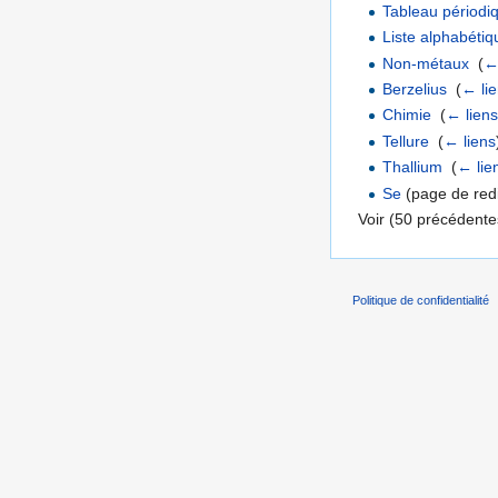
Tableau périodi
Liste alphabéti
Non-métaux
‎
(
←
Berzelius
‎
(
← li
Chimie
‎
(
← lien
Tellure
‎
(
← liens
Thallium
‎
(
← lie
Se
(page de redi
Voir (50 précédentes
Politique de confidentialité