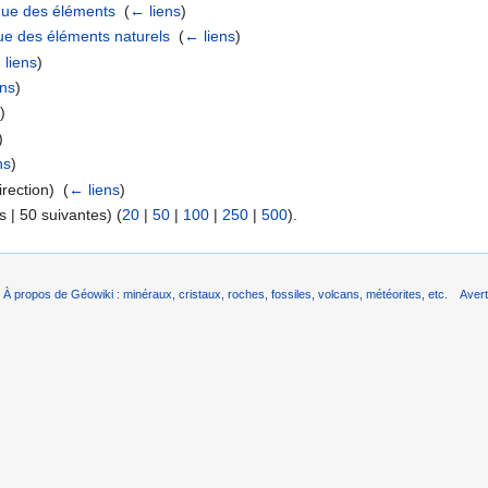
que des éléments
‎
(
← liens
)
que des éléments naturels
‎
(
← liens
)
 liens
)
ens
)
s
)
)
ns
)
rection) ‎
(
← liens
)
 | 50 suivantes) (
20
|
50
|
100
|
250
|
500
).
À propos de Géowiki : minéraux, cristaux, roches, fossiles, volcans, météorites, etc.
Aver