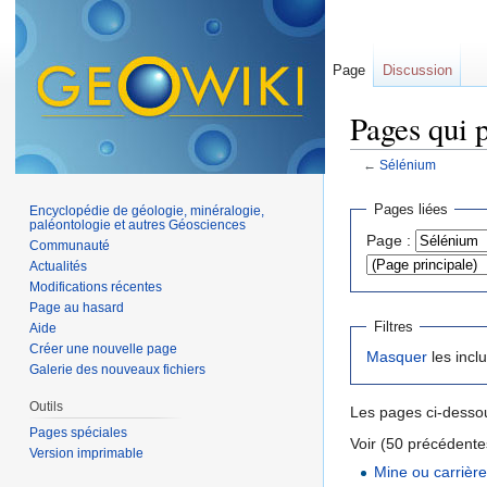
Page
Discussion
Pages qui 
←
Sélénium
Aller à :
navigation
,
Pages liées
Encyclopédie de géologie, minéralogie,
paléontologie et autres Géosciences
Page :
Communauté
Actualités
Modifications récentes
Page au hasard
Filtres
Aide
Créer une nouvelle page
Masquer
les incl
Galerie des nouveaux fichiers
Outils
Les pages ci-dessou
Pages spéciales
Voir (50 précédentes
Version imprimable
Mine ou carrière