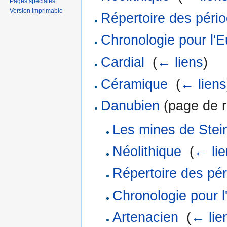
Pages spéciales
Version imprimable
Répertoire des pério
Chronologie pour l'
Cardial
‎
(
← liens
)
Céramique
‎
(
← liens
Danubien
(page de re
Les mines de Stei
Néolithique
‎
(
← lie
Répertoire des pér
Chronologie pour l
Artenacien
‎
(
← lie