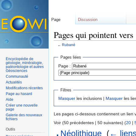
Page
Discussion
Pages qui pointent vers
←
Rubané
Aller à :
navigation
,
rechercher
Pages liées
Encyclopédie de
géologie, minéralogie,
Page :
paléontologie et autres
Géosciences
Communauté
Actualités
Modifications récentes
Filtres
Page au hasard
Masquer
les inclusions |
Masquer
les lie
Aide
Créer une nouvelle
page
Les pages ci-dessous contiennent un lien 
Galerie des nouveaux
fichiers
Voir (50 précédentes | 50 suivantes) (
20
|
Outils
Néolithique
‎
(
← lien