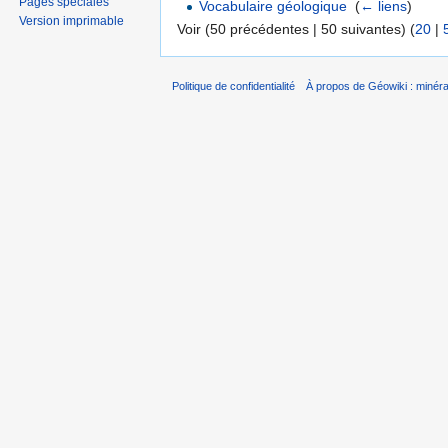
Pages spéciales
Vocabulaire géologique
‎
(
← liens
)
Version imprimable
Voir (50 précédentes | 50 suivantes) (
20
|
Politique de confidentialité
À propos de Géowiki : minérau