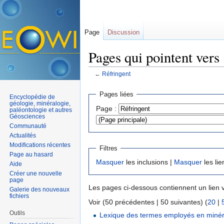
Page
Discussion
Pages qui pointent vers
←
Réfringent
Aller à :
navigation
,
rechercher
Pages liées
Encyclopédie de
géologie, minéralogie,
Page :
paléontologie et autres
Géosciences
Communauté
Actualités
Modifications récentes
Filtres
Page au hasard
Masquer
les inclusions |
Masquer
les lie
Aide
Créer une nouvelle
page
Les pages ci-dessous contiennent un lien 
Galerie des nouveaux
fichiers
Voir (50 précédentes | 50 suivantes) (
20
|
Outils
Lexique des termes employés en minér