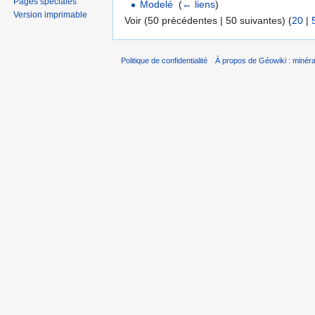
Pages spéciales
Modelé
‎
(
← liens
)
Version imprimable
Voir (50 précédentes | 50 suivantes) (
20
|
Politique de confidentialité
À propos de Géowiki : minérau