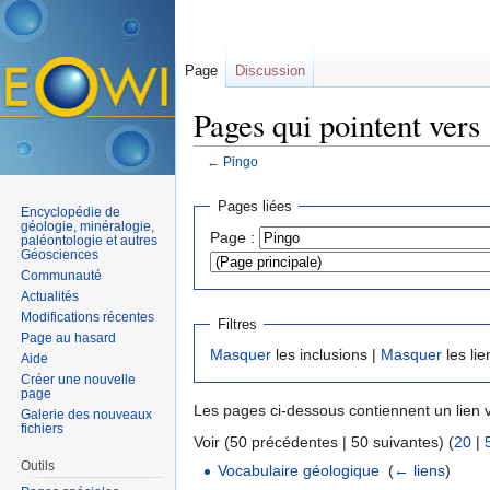
Page
Discussion
Pages qui pointent vers
←
Pingo
Aller à :
navigation
,
rechercher
Pages liées
Encyclopédie de
géologie, minéralogie,
Page :
paléontologie et autres
Géosciences
Communauté
Actualités
Modifications récentes
Filtres
Page au hasard
Masquer
les inclusions |
Masquer
les lie
Aide
Créer une nouvelle
page
Les pages ci-dessous contiennent un lien 
Galerie des nouveaux
fichiers
Voir (50 précédentes | 50 suivantes) (
20
|
Outils
Vocabulaire géologique
‎
(
← liens
)