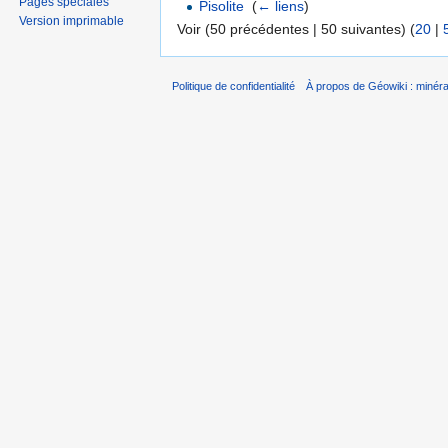
Pages spéciales
Pisolite
‎
(
← liens
)
Version imprimable
Voir (50 précédentes | 50 suivantes) (
20
|
Politique de confidentialité
À propos de Géowiki : minérau