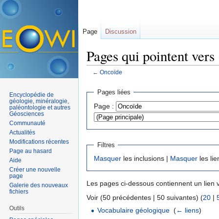
Page
Discussion
Pages qui pointent vers
←
Oncoïde
Aller à :
navigation
,
rechercher
Pages liées
Encyclopédie de
géologie, minéralogie,
Page :
paléontologie et autres
Géosciences
Communauté
Actualités
Modifications récentes
Filtres
Page au hasard
Masquer
les inclusions |
Masquer
les lie
Aide
Créer une nouvelle
page
Les pages ci-dessous contiennent un lien 
Galerie des nouveaux
fichiers
Voir (50 précédentes | 50 suivantes) (
20
|
Outils
Vocabulaire géologique
‎
(
← liens
)