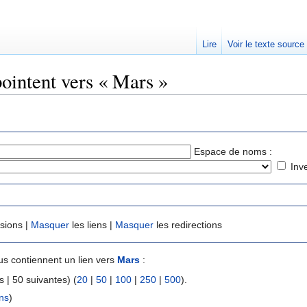
Lire
Voir le texte source
pointent vers « Mars »
rechercher
Espace de noms :
Inv
usions |
Masquer
les liens |
Masquer
les redirections
s contiennent un lien vers
Mars
:
 | 50 suivantes) (
20
|
50
|
100
|
250
|
500
).
ns
)