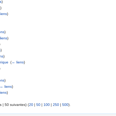
s
)
s
)
liens
)
ens
)
liens
)
)
s
)
ns
)
rique
‎
(
← liens
)
)
ens
)
← liens
)
iens
)
 | 50 suivantes) (
20
|
50
|
100
|
250
|
500
).