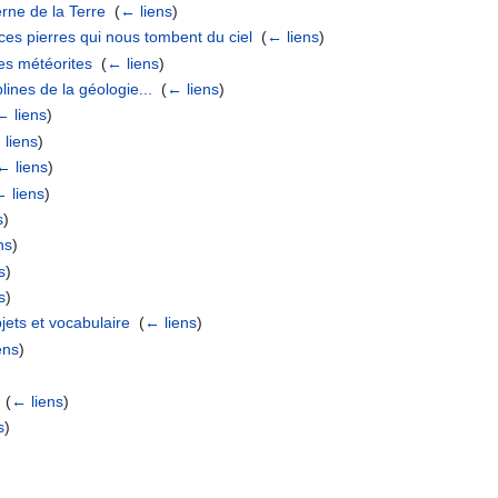
rne de la Terre
‎
(
← liens
)
ces pierres qui nous tombent du ciel
‎
(
← liens
)
es météorites
‎
(
← liens
)
lines de la géologie...
‎
(
← liens
)
← liens
)
 liens
)
← liens
)
← liens
)
s
)
ns
)
s
)
s
)
jets et vocabulaire
‎
(
← liens
)
ens
)
)
‎
(
← liens
)
s
)