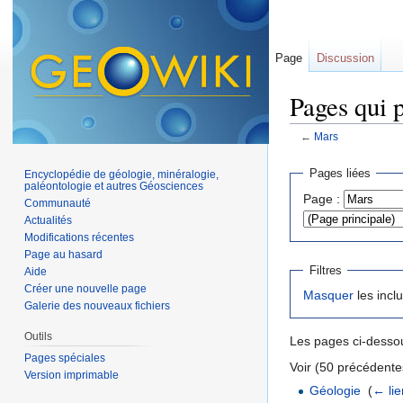
Page
Discussion
Pages qui 
←
Mars
Aller à :
navigation
,
Pages liées
Encyclopédie de géologie, minéralogie,
paléontologie et autres Géosciences
Page :
Communauté
Actualités
Modifications récentes
Page au hasard
Filtres
Aide
Créer une nouvelle page
Masquer
les incl
Galerie des nouveaux fichiers
Outils
Les pages ci-dessou
Pages spéciales
Voir (50 précédentes
Version imprimable
Géologie
‎
(
← lie