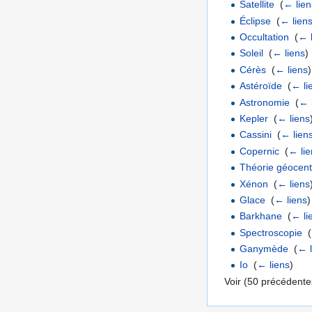
Satellite
‎
(
← lien
Éclipse
‎
(
← lien
Occultation
‎
(
← 
Soleil
‎
(
← liens
)
Cérès
‎
(
← liens
)
Astéroïde
‎
(
← li
Astronomie
‎
(
← 
Kepler
‎
(
← liens
Cassini
‎
(
← lien
Copernic
‎
(
← lie
Théorie géocent
Xénon
‎
(
← liens
Glace
‎
(
← liens
)
Barkhane
‎
(
← li
Spectroscopie
‎
(
Ganymède
‎
(
← l
Io
‎
(
← liens
)
Voir (50 précédentes