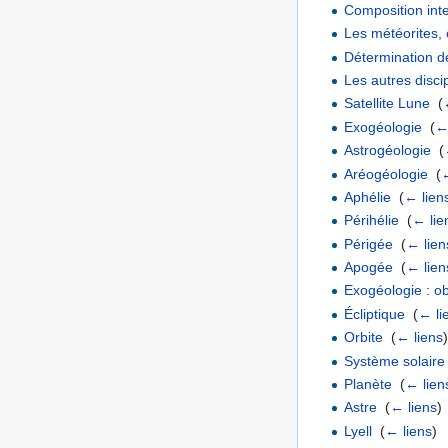
Composition inte
Les météorites, 
Détermination d
Les autres discip
Satellite Lune
‎
(
Exogéologie
‎
(
←
Astrogéologie
‎
(
Aréogéologie
‎
(
Aphélie
‎
(
← lien
Périhélie
‎
(
← lie
Périgée
‎
(
← lien
Apogée
‎
(
← lien
Exogéologie : ob
Écliptique
‎
(
← li
Orbite
‎
(
← liens
Système solaire
Planète
‎
(
← lien
Astre
‎
(
← liens
)
Lyell
‎
(
← liens
)