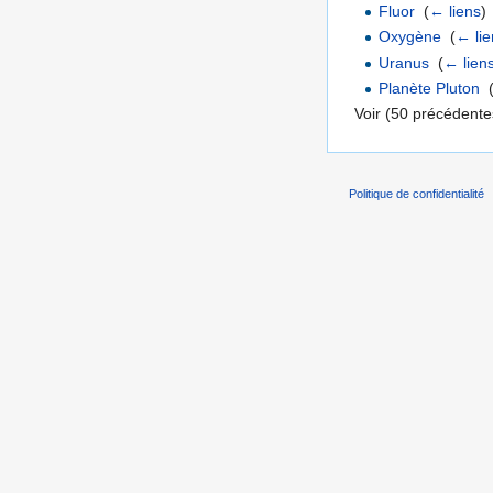
Fluor
‎
(
← liens
)
Oxygène
‎
(
← lie
Uranus
‎
(
← lien
Planète Pluton
‎
Voir (50 précédentes
Politique de confidentialité