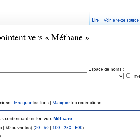
Lire
Voir le texte source
pointent vers « Méthane »
rechercher
Espace de noms :
Inv
usions |
Masquer
les liens |
Masquer
les redirections
s contiennent un lien vers
Méthane
:
 | 50 suivantes) (
20
|
50
|
100
|
250
|
500
).
)