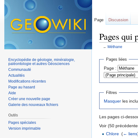
Page
Discussion
Pages qui 
←
Méthane
Aller à :
navigation
,
Pages liées
Encyclopédie de géologie, minéralogie,
paléontologie et autres Géosciences
Page :
Communauté
Actualités
Modifications récentes
Page au hasard
Filtres
Aide
Créer une nouvelle page
Masquer
les incl
Galerie des nouveaux fichiers
Outils
Les pages ci-dessou
Pages spéciales
Voir (50 précédentes
Version imprimable
Chlore
‎
(
← liens