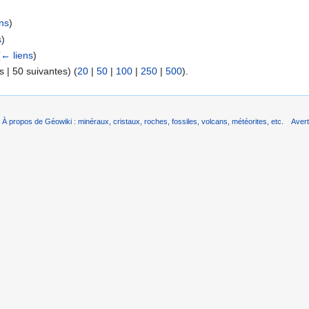
ns
)
s
)
(
← liens
)
 | 50 suivantes) (
20
|
50
|
100
|
250
|
500
).
À propos de Géowiki : minéraux, cristaux, roches, fossiles, volcans, météorites, etc.
Aver