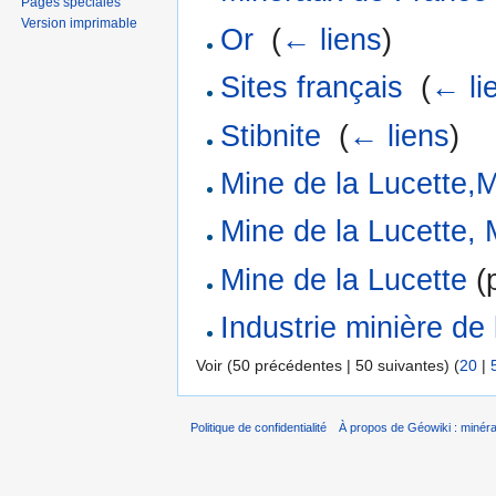
Pages spéciales
Version imprimable
Or
‎
(
← liens
)
Sites français
‎
(
← li
Stibnite
‎
(
← liens
)
Mine de la Lucette
Mine de la Lucette,
Mine de la Lucette
(p
Industrie minière de
Voir (50 précédentes | 50 suivantes) (
20
|
Politique de confidentialité
À propos de Géowiki : minérau