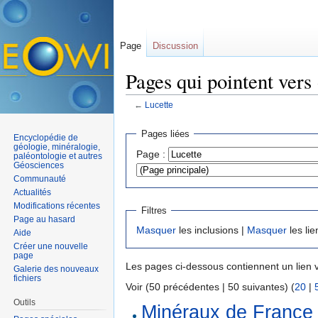
Page
Discussion
Pages qui pointent vers
←
Lucette
Aller à :
navigation
,
rechercher
Pages liées
Encyclopédie de
géologie, minéralogie,
Page :
paléontologie et autres
Géosciences
Communauté
Actualités
Modifications récentes
Filtres
Page au hasard
Masquer
les inclusions |
Masquer
les lie
Aide
Créer une nouvelle
page
Les pages ci-dessous contiennent un lien 
Galerie des nouveaux
fichiers
Voir (50 précédentes | 50 suivantes) (
20
|
Outils
Minéraux de France