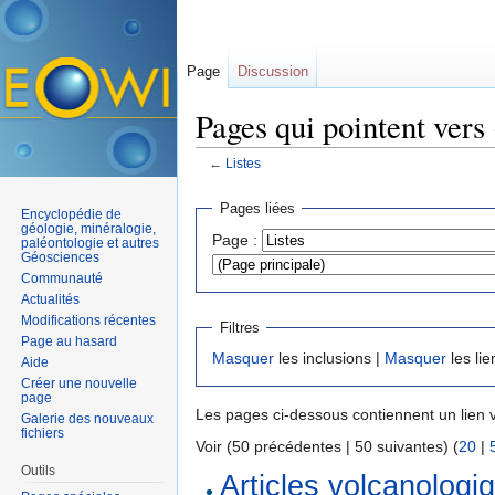
Page
Discussion
Pages qui pointent vers 
←
Listes
Aller à :
navigation
,
rechercher
Pages liées
Encyclopédie de
géologie, minéralogie,
Page :
paléontologie et autres
Géosciences
Communauté
Actualités
Modifications récentes
Filtres
Page au hasard
Masquer
les inclusions |
Masquer
les lie
Aide
Créer une nouvelle
page
Les pages ci-dessous contiennent un lien 
Galerie des nouveaux
fichiers
Voir (50 précédentes | 50 suivantes) (
20
|
Outils
Articles volcanologi