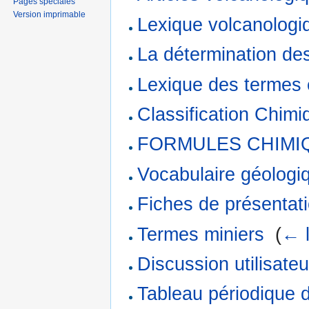
Pages spéciales
Version imprimable
Lexique volcanologi
La détermination de
Lexique des termes 
Classification Chim
FORMULES CHIMI
Vocabulaire géologi
Fiches de présentat
Termes miniers
‎
(
← l
Discussion utilisate
Tableau périodique 