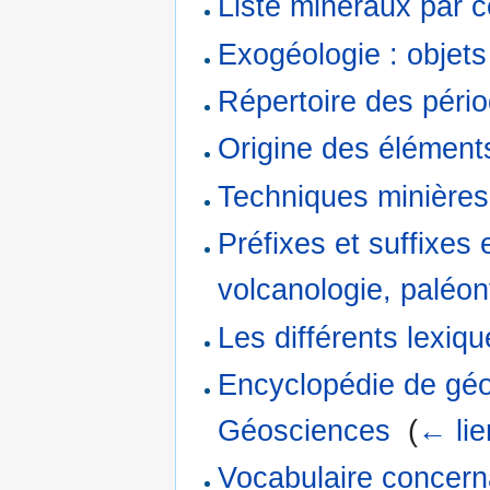
Liste minéraux par c
Exogéologie : objets
Répertoire des pério
Origine des élément
Techniques minières
Préfixes et suffixes
volcanologie, paléont
Les différents lexiq
Encyclopédie de géol
Géosciences
‎
(
← lie
Vocabulaire concernan